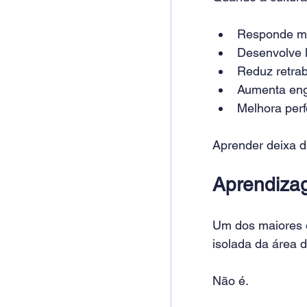
Responde ma
Desenvolve 
Reduz retrab
Aumenta eng
Melhora per
Aprender deixa de
Aprendizag
Um dos maiores e
isolada da área d
Não é.