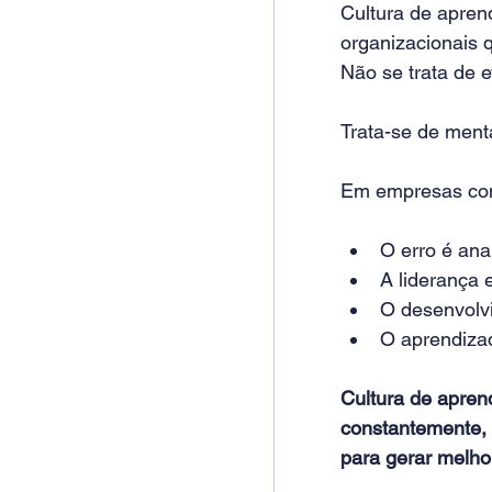
Cultura de apren
organizacionais 
Não se trata de e
Trata-se de ment
Em empresas com
O erro é ana
A liderança 
O desenvolvi
O aprendizad
Cultura de apren
constantemente, 
para gerar melho