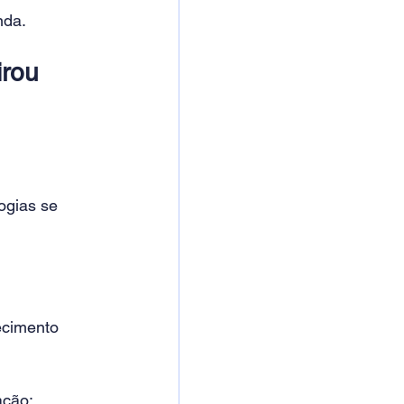
nda.
rou 
gias se 
ecimento 
ação: