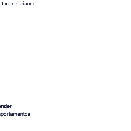
tos e decisões 
ender 
mportamentos 