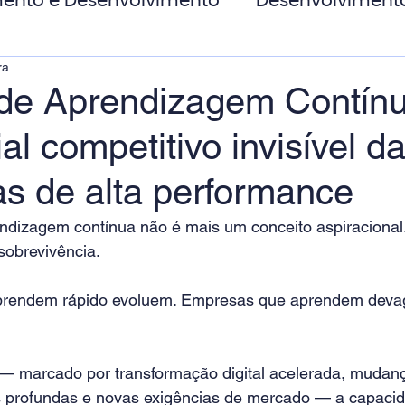
ento e Desenvolvimento
Desenvolviment
ra
oas
MicroPower Corporativo
Transform
 de Aprendizagem Contínu
ial competitivo invisível d
de Social
s de alta performance
endizagem contínua não é mais um conceito aspiracional.
sobrevivência.
rendem rápido evoluem. Empresas que aprendem deva
 — marcado por transformação digital acelerada, mudan
 profundas e novas exigências de mercado — a capacid