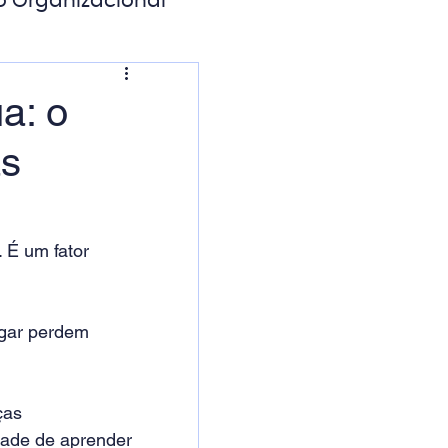
o Organizacional
ação Digital
a: o
as
 É um fator 
gar perdem 
ças 
ade de aprender 