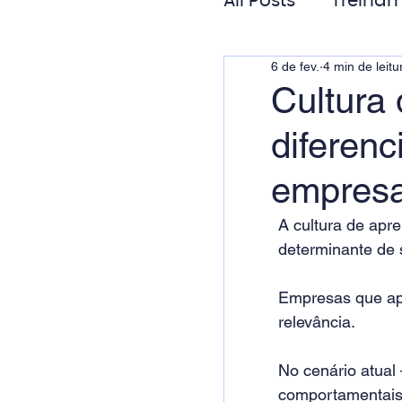
All Posts
Treinam
6 de fev.
4 min de leitu
Gestão de Pess
Cultura
diferenc
Responsabilida
empresa
A cultura de apr
determinante de 
Empresas que ap
relevância.
No cenário atual
comportamentais