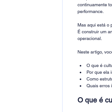
continuamente tor
performance.
Mas aqui está o 
É construir um am
operacional.
Neste artigo, voc
O que é cult
Por que ela 
Como estrutu
Quais erros 
O que é cu