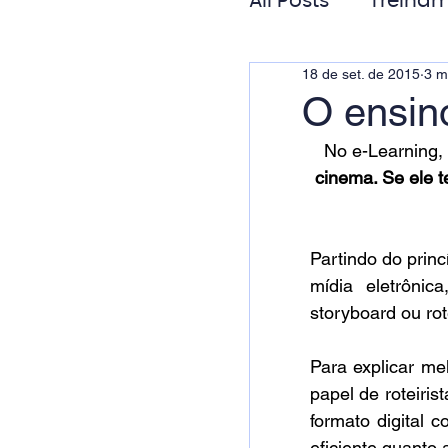
All Posts
Treinam
18 de set. de 2015
3 m
Gestão de Pess
O ensino
No e-Learning,
Responsabilida
cinema. Se ele 
Partindo do princ
mídia eletrônic
storyboard ou rot
Para explicar me
papel de roteiris
formato digital 
eficiente quanto a