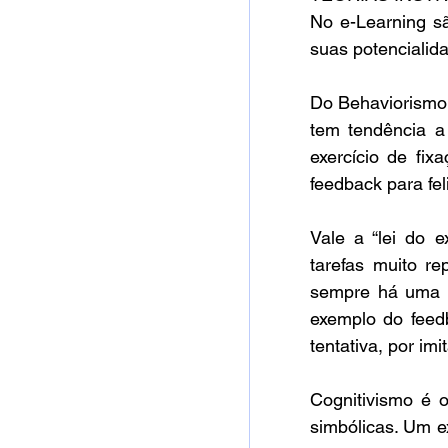
No e-Learning sã
suas potencialid
Do Behaviorismo t
tem tendência a 
exercício de fi
feedback para fel
Vale a “lei do e
tarefas muito re
sempre há uma re
exemplo do feedb
tentativa, por im
Cognitivismo é o
simbólicas. Um e