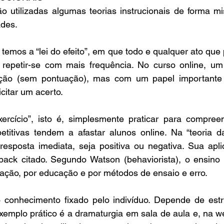
o utilizadas algumas teorias instrucionais de forma mis
ades.
emos a “lei do efeito”, em que todo e qualquer ato que 
repetir-se com mais frequência. No curso online, um
xação (sem pontuação), mas com um papel importante q
icitar um acerto.
xercício”, isto é, simplesmente praticar para compreen
petitivas tendem a afastar alunos online. Na “teoria da
sposta imediata, seja positiva ou negativa. Sua aplic
ack citado. Segundo Watson (behaviorista), o ensino 
itação, por educação e por métodos de ensaio e erro.
 conhecimento fixado pelo indivíduo. Depende de estr
xemplo prático é a dramaturgia em sala de aula e, na w