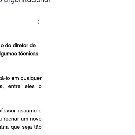
o Organizacional
ação Digital
o do diretor de 
lgumas técnicas 
cá-lo em qualquer 
s, entre eles o 
ofessor assume o 
u recriar um novo 
ria que seja tão 