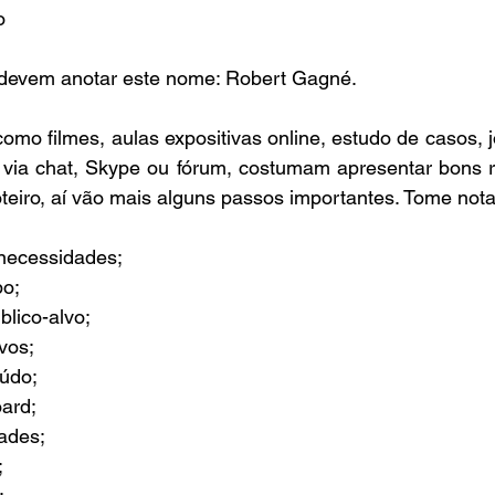
o
 devem anotar este nome: Robert Gagné.
como filmes, aulas expositivas online, estudo de casos, j
via chat, Skype ou fórum, costumam apresentar bons re
oteiro, aí vão mais alguns passos importantes. Tome not
necessidades;
po;
úblico-alvo;
ivos;
eúdo;
oard;
dades;
;