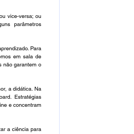
u vice-versa; ou 
guns parâmetros 
aprendizado. Para 
omos em sala de 
is não garantem o 
r, a didática. Na 
ard. Estratégias 
ine e concentram 
ar a ciência para 