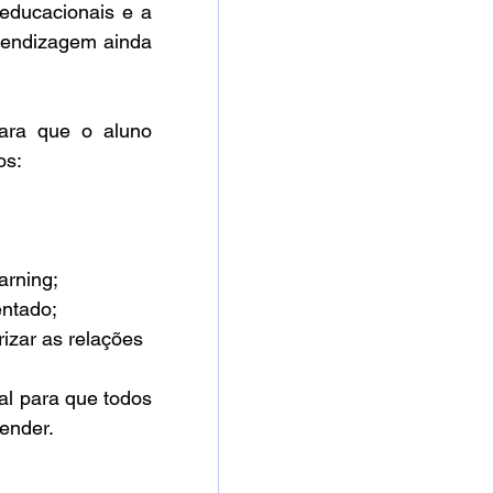
educacionais e a 
rendizagem ainda 
ara que o aluno 
os:
arning;
entado;
izar as relações 
 para que todos 
ender. 