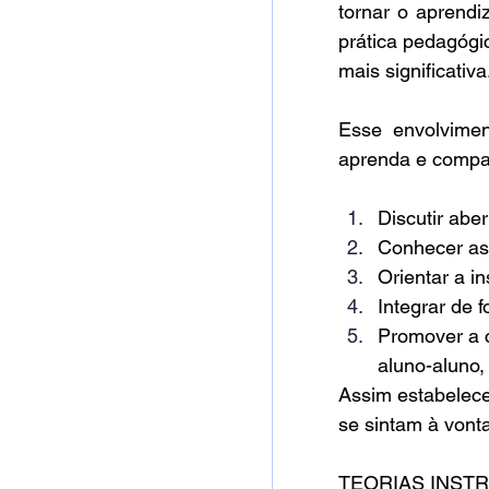
tornar o aprendi
prática pedagógi
mais significativa
Esse envolvimen
aprenda e compar
Discutir abe
Conhecer as 
Orientar a i
Integrar de 
Promover a c
aluno-aluno,
Assim estabelec
se sintam à vonta
TEORIAS INST