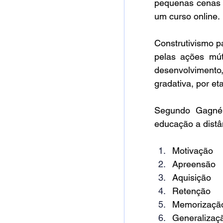
pequenas cenas s
um curso online.
Construtivismo p
pelas ações mút
desenvolvimento
gradativa, por et
Segundo Gagné, 
educação a distâ
Motivação
Apreensão
Aquisição
Retenção
Memorizaçã
Generalizaç