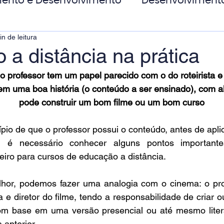
ento e Desenvolvimento
Desenvolviment
in de leitura
oas
MicroPower Corporativo
Transform
 a distância na prática
 
o professor tem um papel parecido com o do roteirista e 
de Social
tem uma boa história (o conteúdo a ser ensinado), com a
pode construir um bom filme ou um bom curso
ípio de que o professor possui o conteúdo, antes de apli
a, é necessário conhecer alguns pontos importante
eiro para cursos de educação a distância.
lhor, podemos fazer uma analogia com o cinema: o pr
ta e diretor do filme, tendo a responsabilidade de criar o
com base em uma versão presencial ou até mesmo literá
 anterior.