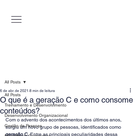
All Posts
6 de abr. de 2021
8 min de leitura
All Posts
O que é a geração C e como consome
Treinamento e Desenvolvimento
conteúdos?
Desenvolvimento Organizacional
Com o advento dos acontecimentos dos últimos anos, 
Gestão de Pessoas
surgiu um novo grupo de pessoas, identificados como 
geração C. 
Entre as principais peculiaridades dessa
MicroPower Corporativo