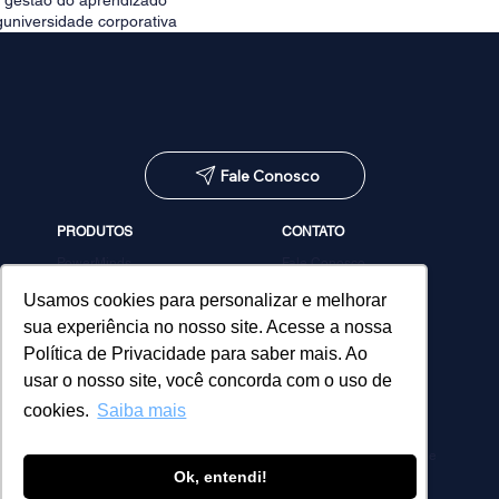
e gestão do aprendizado
g
universidade corporativa
Fale Conosco
PRODUTOS
CONTATO
PowerMinds
Fale Conosco
Performa
Agendar demonstração
Estúdio de Conteúdos
Usamos cookies para personalizar e melhorar
MicroPower Classes
sua experiência no nosso site. Acesse a nossa
Consultoria
Política de Privacidade para saber mais. Ao
usar o nosso site, você concorda com o uso de
cookies.
Saiba mais
Política de Privacidade
Ok, entendi!
© 2026 MicroPower. Todos os direitos reservados