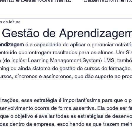
ento e Desenvolvimento
Desenvolviment
n de leitura
oas
MicroPower Corporativo
Transform
 Gestão de Aprendizage
endizagem
é a capacidade de aplicar e gerenciar estraté
de Social
nteúdo que entregam resultados para os alunos. Um Si
 (do inglês: Learning Management System) LMS, tamb
ning ou ainda sistema de gestão de cursos de formação, 
ursos, síncronos e assíncronos, que dão suporte ao pro
izações, essa estratégia é importantíssima para que o 
envolvimento ocorra de forma assertiva. Ela pode ser fe
que o objetivo é avaliar todas as estratégias de desenv
das dentro da empresa, escolhendo as que trazem melh