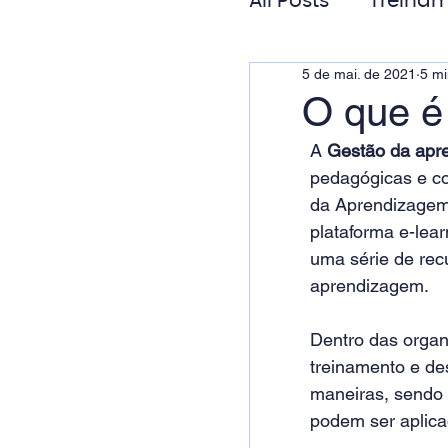
All Posts
Treinam
5 de mai. de 2021
5 mi
Gestão de Pess
O que é
A 
Gestão da apr
Responsabilida
pedagógicas e co
da Aprendizagem
plataforma e-lear
uma série de rec
aprendizagem.
Dentro das organ
treinamento e des
maneiras, sendo 
podem ser aplica