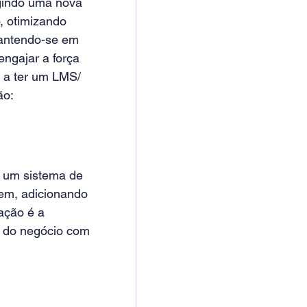
igindo uma nova 
, otimizando 
mantendo-se em 
ngajar a força 
 a ter um LMS/ 
ão:
 um sistema de 
em, adicionando 
ação é a 
s do negócio com 