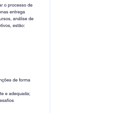
r o processo de 
nas entrega 
rsos, análise de 
tivos, estão:
nções de forma 
nte e adequada;
esafios 