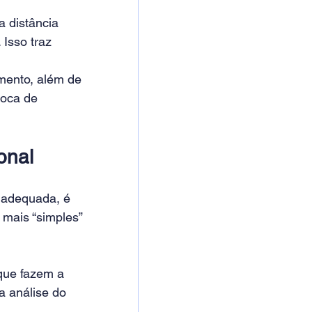
 distância 
 Isso traz 
mento, além de 
roca de 
onal
 adequada, é 
 mais “simples” 
que fazem a 
 análise do 