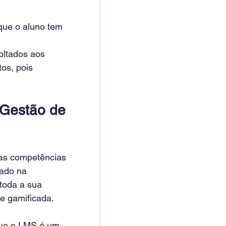
 que o aluno tem 
oltados aos 
os, pois 
Gestão de 
as competências 
ado na 
toda a sua 
e gamificada.
 que o LMS é um 