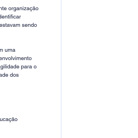
nte organização 
entificar 
 estavam sendo 
om uma 
envolvimento 
ilidade para o 
ade dos 
ducação 