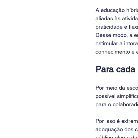
A educação híbri
aliadas às ativid
praticidade e flex
Desse modo, a em
estimular a inte
conhecimento e e
Para cada 
Por meio da esco
possível simplif
para o colaborado
Por isso é extre
adequação dos c
público-alvo e d