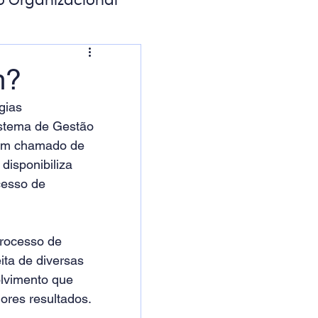
o Organizacional
ação Digital
m?
gias 
stema de Gestão 
ém chamado de 
disponibiliza 
cesso de 
processo de 
ita de diversas 
olvimento que 
ores resultados.