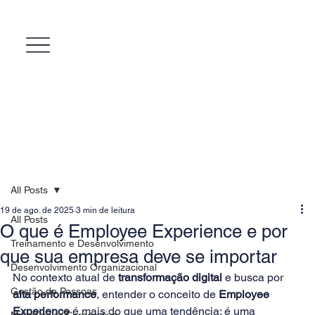
All Posts
19 de ago. de 2025
3 min de leitura
All Posts
O que é Employee Experience e por
Treinamento e Desenvolvimento
que sua empresa deve se importar
Desenvolvimento Organizacional
No contexto atual de 
transformação digital
 e busca por 
Gestão de Pessoas
alta performance
, entender o conceito de 
Employee 
Experience
 é mais do que uma tendência: é uma 
MicroPower Corporativo