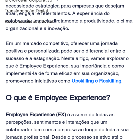
necessidade estratégica para empresas que desejam 
Transformação Digital
atrair, engajar e reter talentos. A experiência do 
colaborador impacta diretamente a produtividade, o clima 
Responsabilidade Social
organizacional e a inovação. 
Em um mercado competitivo, oferecer uma jornada 
positiva e personalizada pode ser o diferencial entre o 
sucesso e a estagnação. Neste artigo, vamos explorar o 
que é Employee Experience, sua importância e como 
implementá-la de forma eficaz em sua organização, 
promovendo iniciativas como 
Upskilling e Reskilling
.
O que é Employee Experience?
Employee Experience (EX)
 é a soma de todas as 
percepções, sentimentos e interações que um 
colaborador tem com a empresa ao longo de toda a sua 
jornada profissional. Desde o processo seletivo até o 