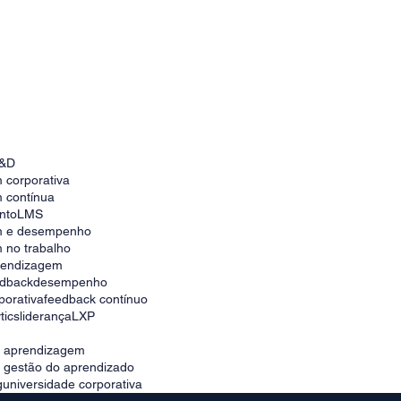
Employee Lifetime Value: saiba como
aumentar esse indicador
&D
 corporativa
 contínua
nto
LMS
m e desempenho
 no trabalho
prendizagem
edback
desempenho
porativa
feedback contínuo
tics
liderança
LXP
e aprendizagem
e gestão do aprendizado
g
universidade corporativa