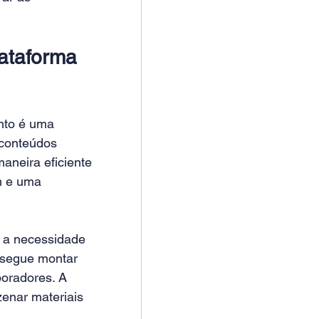
ataforma 
nto é uma 
 conteúdos 
neira eficiente 
m e uma 
m a necessidade 
onsegue montar 
oradores. A 
nar materiais 