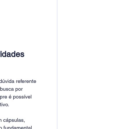
vidades 
úvida referente 
 busca por 
re é possível 
ivo.
 cápsulas, 
to fundamental 