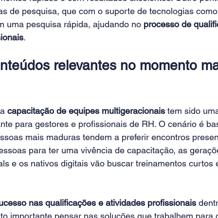
as de pesquisa, que com o suporte de tecnologias como a
tem uma pesquisa rápida, ajudando no 
processo de qualif
sionais
.
nteúdos relevantes no momento ma
a 
capacitação de equipes multigeracionais
 tem sido uma
te para gestores e profissionais de RH. O cenário é bas
ssoas mais maduras tendem a preferir encontros presenc
pessoas para ter uma vivência de capacitação, as geraçõ
ls e os nativos digitais vão buscar treinamentos curtos 
ucesso nas qualificações e atividades profissionais
 dent
ito importante pensar nas soluções que trabalhem para g