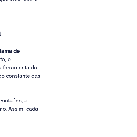
a
stema de 
o, o 
a ferramenta de 
do constante das 
conteúdo, a 
rio. Assim, cada 