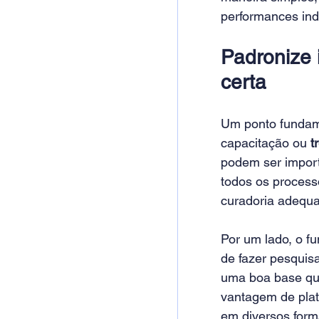
performances indi
Padronize 
certa
Um ponto fundam
capacitação ou 
t
podem ser import
todos os proces
curadoria adequa
Por um lado, o f
de fazer pesquisa
uma boa base que
vantagem de pla
em diversos for