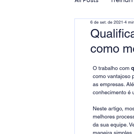
All Posts
Treinam
6 de set. de 2021
4 min
Gestão de Pess
Qualific
como me
Responsabilida
O trabalho com 
q
como vantajoso p
as empresas. Alé
conhecimento é u
Neste artigo, mo
melhores process
da sua equipe. Ve
maneira simples, 