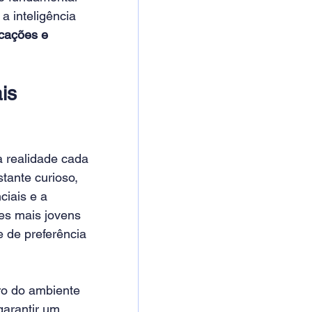
 inteligência 
icações e 
is 
 realidade cada 
tante curioso, 
iais e a 
es mais jovens 
e de preferência 
ro do ambiente 
arantir um 