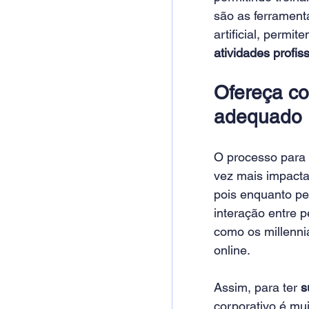
são as ferrament
artificial, permi
atividades profis
Ofereça co
adequado
O processo para 
vez mais impactan
pois enquanto pe
interação entre 
como os millennia
online.
Assim, para ter 
s
corporativo é mu