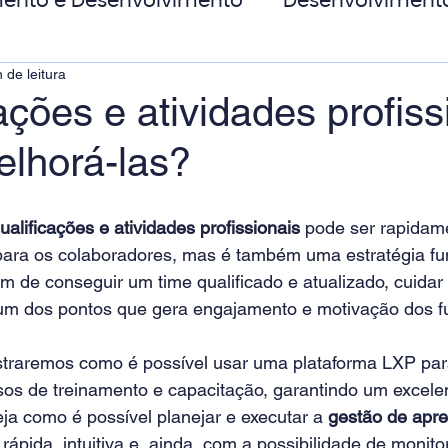
ento e Desenvolvimento
Desenvolviment
 de leitura
oas
MicroPower Corporativo
Transform
ações e atividades profiss
lhorá-las?
de Social
ualificações e atividades profissionais
 pode ser rapidame
ara os colaboradores, mas é também uma estratégia fu
m de conseguir um time qualificado e atualizado, cuidar
m dos pontos que gera engajamento e motivação dos fu
straremos como é possível usar uma plataforma LXP para
os de treinamento e capacitação, garantindo um excel
ja como é possível planejar e executar a 
gestão de apr
rápida, intuitiva e, ainda, com a possibilidade de monito