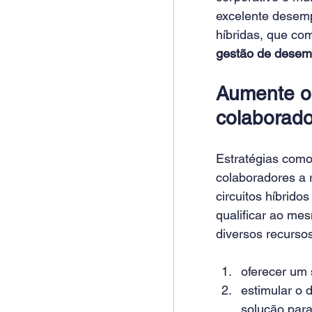
excelente desemp
híbridas, que co
gestão de dese
Aumente o
colaborad
Estratégias como
colaboradores a 
circuitos híbrid
qualificar ao me
diversos recurs
oferecer um
estimular o 
solução para