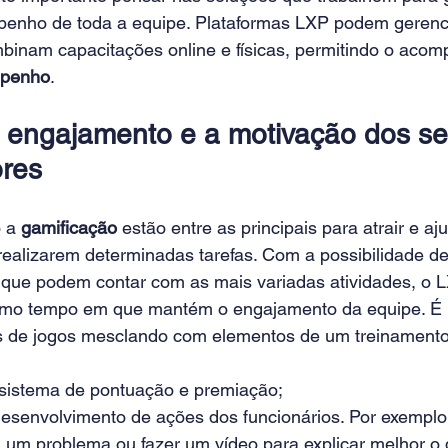
enho de toda a equipe. Plataformas LXP podem gerenci
mbinam capacitações online e físicas, permitindo o aco
mpenho
.
 engajamento e a motivação dos se
ores
 a 
gamificação
 estão entre as principais para atrair e aj
realizarem determinadas tarefas. Com a possibilidade d
os que podem contar com as mais variadas atividades, o
smo tempo em que mantém o engajamento da equipe. É p
os de jogos mesclando com elementos de um treinament
 sistema de pontuação e premiação;
desenvolvimento de ações dos funcionários. Por exemplo:
 um problema ou fazer um vídeo para explicar melhor o