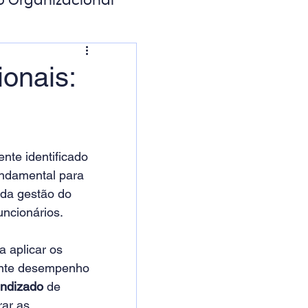
o Organizacional
ação Digital
ionais:
nte identificado 
ndamental para 
 da gestão do 
ncionários.
 aplicar os 
ente desempenho 
endizado
 de 
rar as 