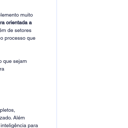
elemento muito 
ura orientada a 
ém de setores 
do processo que 
o que sejam 
ra 
pletos, 
zado. Além 
nteligência para 