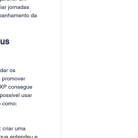
ar jornadas 
mpanhamento da 
us 
udar os 
e promover 
 LXP consegue 
ossível usar 
o como:
 criar uma 
 que entendeu e 