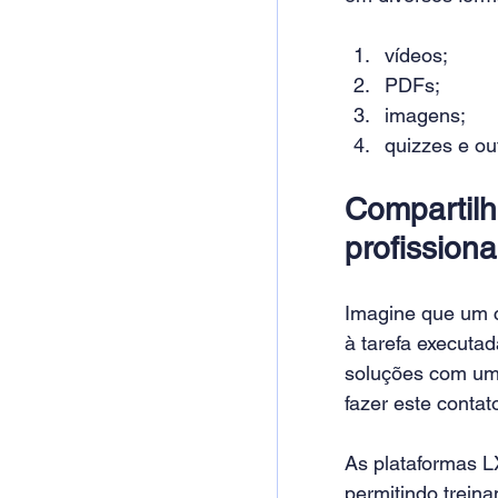
vídeos;
PDFs;
imagens;
quizzes e out
Compartilh
profissiona
Imagine que um c
à tarefa executad
soluções com um 
fazer este conta
As plataformas L
permitindo trein