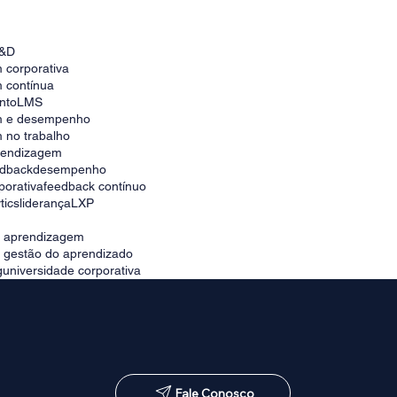
O que fazer para melhorar a comunicação
interna entre equipes remotas?
&D
 corporativa
 contínua
nto
LMS
m e desempenho
 no trabalho
prendizagem
edback
desempenho
porativa
feedback contínuo
tics
liderança
LXP
e aprendizagem
e gestão do aprendizado
g
universidade corporativa
Fale Conosco