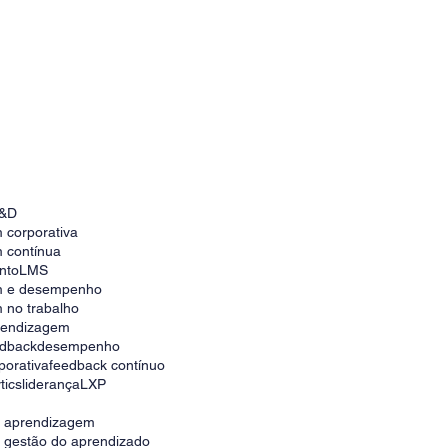
Como escolher a melhor plataforma para
universidade corporativa no Brasil
&D
 corporativa
 contínua
nto
LMS
m e desempenho
 no trabalho
prendizagem
edback
desempenho
porativa
feedback contínuo
tics
liderança
LXP
e aprendizagem
e gestão do aprendizado