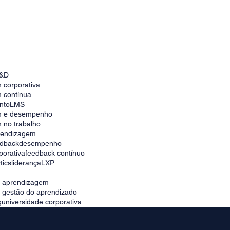
Quais são os benefícios do feedback
contínuo nas empresas?
&D
 corporativa
 contínua
nto
LMS
m e desempenho
 no trabalho
prendizagem
edback
desempenho
porativa
feedback contínuo
tics
liderança
LXP
e aprendizagem
e gestão do aprendizado
g
universidade corporativa