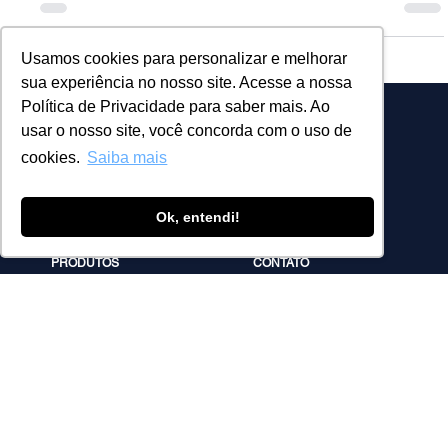
Baby Boomers...
Usamos cookies para personalizar e melhorar
sua experiência no nosso site. Acesse a nossa
Política de Privacidade para saber mais. Ao
usar o nosso site, você concorda com o uso de
cookies.
Saiba mais
Ok, entendi!
Fale Conosco
PRODUTOS
CONTATO
PowerMinds
Fale Conosco
Performa
Agendar demonstração
Estúdio de Conteúdos
MicroPower Classes
Consultoria