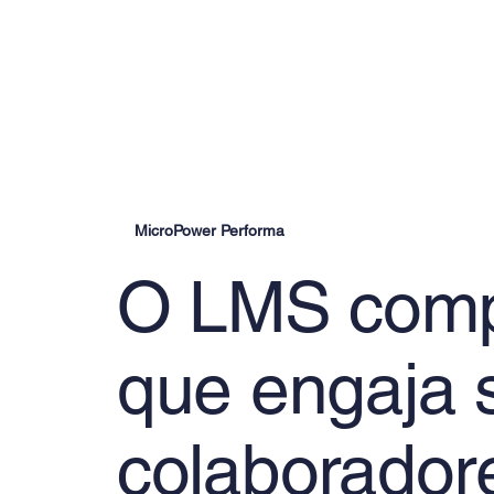
MicroPower Performa
O LMS comp
que engaja 
colaborador