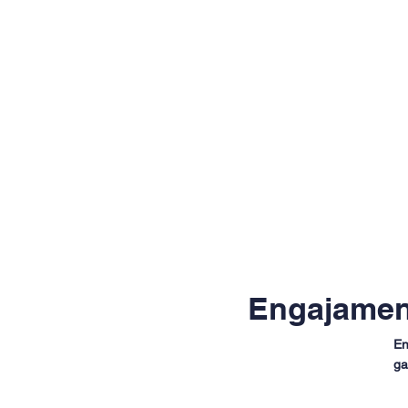
Engajamen
En
ga