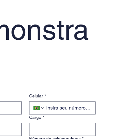
onstra
o
Celular
*
Cargo
*
Número de colaboradores
*