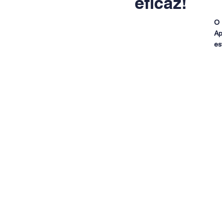
eficaz!
O 
Ap
es