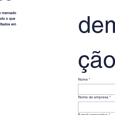
de mercado
dem
udo o que
ultados em
çã
Nome
*
Nome da empresa
*
E-mail corporativo
*