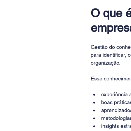
O que é
empres
Gestão do conhec
para identificar,
organização.
Esse conheciment
experiência 
boas prática
aprendizados
metodologias
insights estr