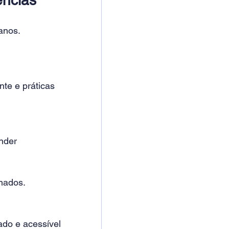
anos.
te e práticas 
nder 
mados.
ado e acessível 