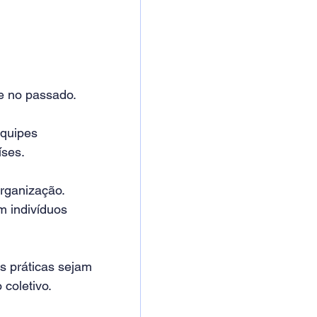
 no passado.
quipes 
íses.
organização.
 indivíduos 
s práticas sejam 
coletivo.