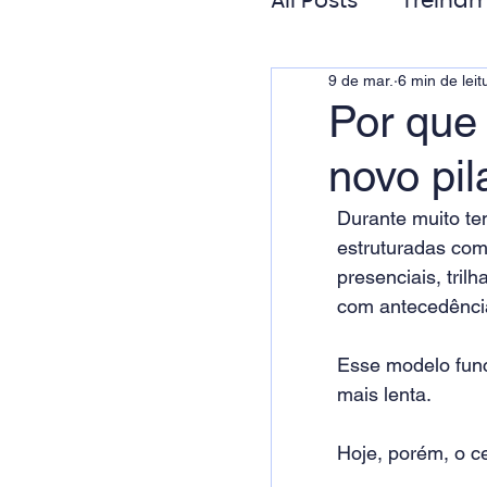
All Posts
Treinam
9 de mar.
6 min de leit
Gestão de Pess
Por que
novo pi
Responsabilida
Durante muito te
estruturadas com
presenciais, tri
com antecedência 
Esse modelo func
mais lenta.
Hoje, porém, o c