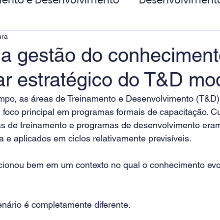
ento e Desenvolvimento
Desenvolviment
ura
oas
MicroPower Corporativo
Transform
 a gestão do conheciment
lar estratégico do T&D m
de Social
mpo, as áreas de Treinamento e Desenvolvimento (T&D)
 foco principal em programas formais de capacitação. C
lhas de treinamento e programas de desenvolvimento era
e aplicados em ciclos relativamente previsíveis.
ionou bem em um contexto no qual o conhecimento evol
enário é completamente diferente.