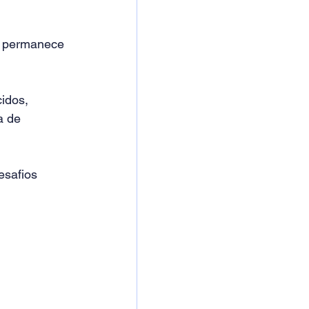
s permanece 
idos, 
a de 
safios 