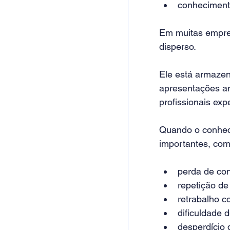
conhecimento
Em muitas empre
disperso.
Ele está armaze
apresentações an
profissionais exp
Quando o conheci
importantes, com
perda de co
repetição de
retrabalho c
dificuldade 
desperdício d