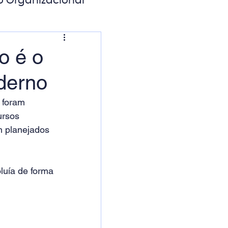
o Organizacional
ação Digital
o é o
oderno
 foram 
ursos 
m planejados 
uía de forma 