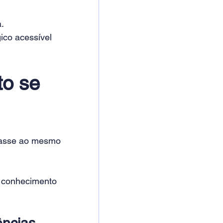
.
ico acessível 
o se 
nasse ao mesmo 
o conhecimento 
ências