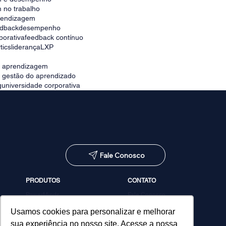
 no trabalho
prendizagem
edback
desempenho
porativa
feedback contínuo
tics
liderança
LXP
e aprendizagem
e gestão do aprendizado
g
universidade corporativa
Fale Conosco
PRODUTOS
CONTATO
PowerMinds
Fale Conosco
Performa
Agendar demonstração
Estúdio de Conteúdos
Usamos cookies para personalizar e melhorar
MicroPower Classes
sua experiência no nosso site. Acesse a nossa
Consultoria