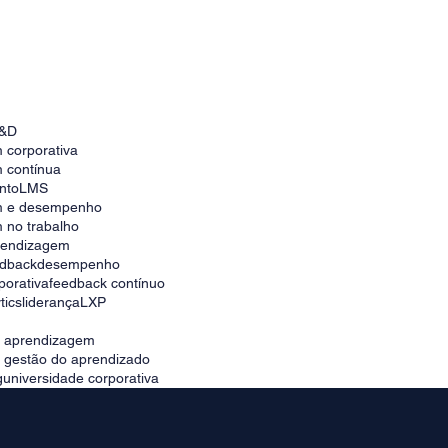
4 principais KPIs do T&D e como
acompanhá-los de perto
&D
 corporativa
 contínua
nto
LMS
m e desempenho
 no trabalho
prendizagem
edback
desempenho
porativa
feedback contínuo
tics
liderança
LXP
e aprendizagem
e gestão do aprendizado
g
universidade corporativa