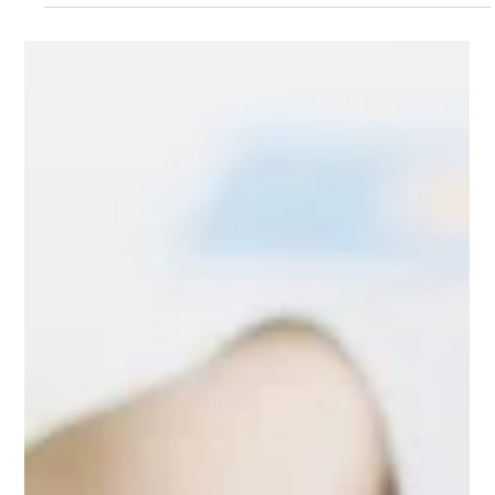
Micropower
24 de nov. de 2015
2 min de leitura
BIG DATA making a BIG DIFFERENCE
Tendências: Aprendizado e Alta Performance Dados
fazem uma grande diferença Em um de meus posts
sobre as tendências do aprendizado...