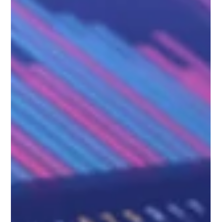
Micropower
25 de nov. de 2015
2 min de leitura
Aprendizado: sua empresa está preparada
para o e-Learning?
Você e sua organização estão mesmo preparados para
executar satisfatoriamente o e-Learning? Entre os nove
sinais de alerta do e-Learning...