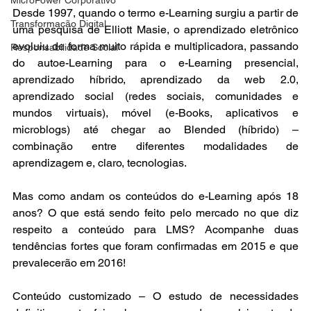
Desde 1997, quando o termo e-Learning surgiu a partir de 
Transformação Digital
uma pesquisa de Elliott Masie, o aprendizado eletrônico 
evoluiu de forma muito rápida e multiplicadora, passando 
Responsabilidade Social
do autoe-Learning para o e-Learning presencial, 
aprendizado híbrido, aprendizado da web 2.0, 
aprendizado social (redes sociais, comunidades e 
mundos virtuais), móvel (e-Books, aplicativos e 
microblogs) até chegar ao Blended (híbrido) – 
combinação entre diferentes modalidades de 
aprendizagem e, claro, tecnologias. 
Mas como andam os conteúdos do e-Learning após 18 
anos? O que está sendo feito pelo mercado no que diz 
respeito a conteúdo para LMS? Acompanhe duas 
tendências fortes que foram confirmadas em 2015 e que 
prevalecerão em 2016!
Conteúdo customizado – O estudo de necessidades 