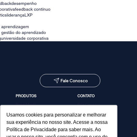
edback
desempenho
porativa
feedback contínuo
tics
liderança
LXP
e aprendizagem
e gestão do aprendizado
g
universidade corporativa
Fale Conosco
PRODUTOS
CONTATO
PowerMinds
Fale Conosco
Performa
Agendar demonstração
Estúdio de Conteúdos
Usamos cookies para personalizar e melhorar
MicroPower Classes
sua experiência no nosso site. Acesse a nossa
Consultoria
Política de Privacidade para saber mais. Ao
usar o nosso site, você concorda com o uso de