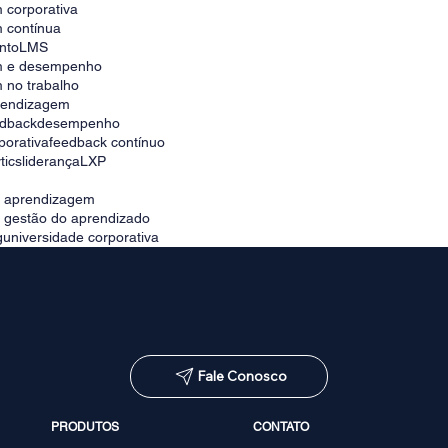
 corporativa
 contínua
nto
LMS
m e desempenho
 no trabalho
prendizagem
edback
desempenho
porativa
feedback contínuo
tics
liderança
LXP
e aprendizagem
e gestão do aprendizado
g
universidade corporativa
Fale Conosco
PRODUTOS
CONTATO