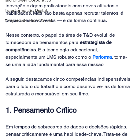
inovação exigem profissionais com novas atitudes e 
Transformação Digital
habilidades. Mas não basta apenas recrutar talentos: é 
preciso desenvolvê-los — e de forma contínua.
Responsabilidade Social
Nesse contexto, o papel da área de T&D evolui: de 
fornecedora de treinamentos para 
estrategista de 
competências
. E a tecnologia educacional, 
especialmente um LMS robusto como o 
Performa
, torna-
se uma aliada fundamental para essa missão.
A seguir, destacamos cinco competências indispensáveis 
para o futuro do trabalho e como desenvolvê-las de forma 
estruturada e mensurável em seu time.
1. Pensamento Crítico
Em tempos de sobrecarga de dados e decisões rápidas, 
pensar criticamente é uma habilidade-chave. Trata-se de 