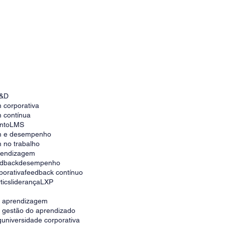
Como escolher a melhor plataforma para
universidade corporativa no Brasil
&D
 corporativa
 contínua
nto
LMS
m e desempenho
 no trabalho
prendizagem
edback
desempenho
porativa
feedback contínuo
tics
liderança
LXP
e aprendizagem
e gestão do aprendizado
g
universidade corporativa