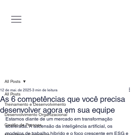
All Posts
12 de mai. de 2025
3 min de leitura
All Posts
As 6 competências que você precisa
Treinamento e Desenvolvimento
desenvolver agora em sua equipe
Desenvolvimento Organizacional
Estamos diante de um mercado em transformação 
Gestão de Pessoas
acelerada. A ascensão da inteligência artificial, os 
modelos de trabalho híbrido e o foco crescente em ESG e 
MicroPower Corporativo