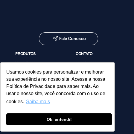
Fale Conosco
PRODUTOS
CONTATO
PowerMinds
Fale Conosco
Performa
Agendar demonstração
Estúdio de Conteúdos
Usamos cookies para personalizar e melhorar
MicroPower Classes
sua experiência no nosso site. Acesse a nossa
Consultoria
Política de Privacidade para saber mais. Ao
usar o nosso site, você concorda com o uso de
cookies.
Saiba mais
Política de Privacidade
Ok, entendi!
© 2026 MicroPower. Todos os direitos reservados