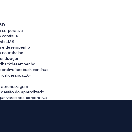
Como escolher a melhor plataforma para
universidade corporativa no Brasil
&D
 corporativa
 contínua
nto
LMS
m e desempenho
 no trabalho
prendizagem
edback
desempenho
porativa
feedback contínuo
tics
liderança
LXP
e aprendizagem
e gestão do aprendizado
g
universidade corporativa