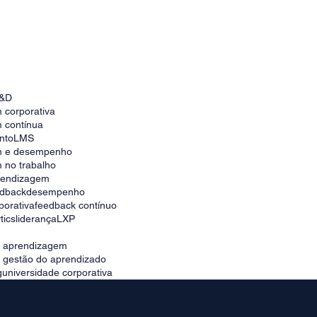
Como escolher a melhor plataforma para
universidade corporativa no Brasil
&D
 corporativa
 contínua
nto
LMS
m e desempenho
 no trabalho
prendizagem
edback
desempenho
porativa
feedback contínuo
tics
liderança
LXP
e aprendizagem
e gestão do aprendizado
g
universidade corporativa