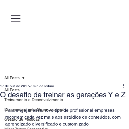
All Posts
17 de out. de 2017
7 min de leitura
All Posts
O desafio de treinar as gerações Y e Z
Treinamento e Desenvolvimento
Desenvolvimento Organizacional
Para engajar esse novo tipo de profissional empresas 
recorrem cada vez mais aos estúdios de conteúdos, com 
Gestão de Pessoas
aprendizado diversificado e customizado
MicroPower Corporativo