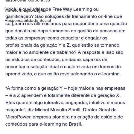
Você já ouviu falar de 
Free Way Learning
 ou 
Transformação Digital
gamificação
? São soluções de treinamento on-line que 
Responsabilidade Social
surgiram nos últimos anos para responder a uma questão 
que desafia os departamentos de gestão de pessoas em 
todas as empresas: como capacitar e engajar os 
profissionais da geração Y e Z, que estão se tornando 
maioria no ambiente de trabalho? A resposta a isso são 
os estúdios de conteúdos, unidades capazes de 
encontrar a solução ideal e customizada em termos de 
aprendizado, e que estão revolucionando o e-learning.
“A forma como a geração Y – hoje maioria nas empresas 
– e a Z aprendem é totalmente diferente da geração X. 
Eles querem algo interativo, engajador, intuitivo e menos 
maçante”, diz Michel Musulin Soeltl, Diretor Geral da 
MicroPower, empresa pioneira na criação de estúdio de 
conteúdos para e-learning no Brasil.