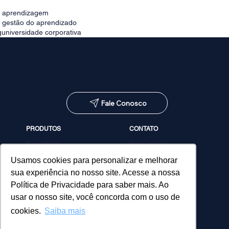
e aprendizagem
e gestão do aprendizado
g
universidade corporativa
Fale Conosco
PRODUTOS
CONTATO
PowerMinds
Fale Conosco
Performa
Agendar demonstração
Estúdio de Conteúdos
Usamos cookies para personalizar e melhorar
MicroPower Classes
sua experiência no nosso site. Acesse a nossa
Consultoria
Política de Privacidade para saber mais. Ao
usar o nosso site, você concorda com o uso de
cookies.
Saiba mais