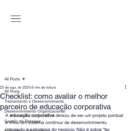
All Posts
25 de ago. de 2025
6 min de leitura
All Posts
Checklist: como avaliar o melhor
Treinamento e Desenvolvimento
parceiro de educação corporativa
Desenvolvimento Organizacional
A 
educação corporativa
 deixou de ser um projeto pontual 
Gestão de Pessoas
e virou um sistema contínuo de desenvolvimento, 
integrado à estratégia do negócio. Não é sobre “ter 
MicroPower Corporativo