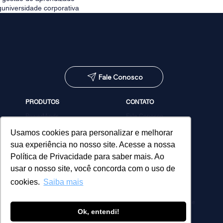
g
universidade corporativa
Fale Conosco
PRODUTOS
CONTATO
PowerMinds
Fale Conosco
Performa
Agendar demonstração
Estúdio de Conteúdos
Usamos cookies para personalizar e melhorar
MicroPower Classes
sua experiência no nosso site. Acesse a nossa
Consultoria
Política de Privacidade para saber mais. Ao
usar o nosso site, você concorda com o uso de
cookies.
Saiba mais
Política de Privacidade
Ok, entendi!
© 2026 MicroPower. Todos os direitos reservados