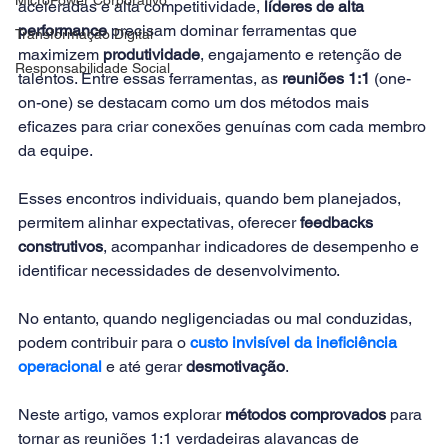
aceleradas e alta competitividade, 
líderes de alta 
performance
 precisam dominar ferramentas que 
Transformação Digital
maximizem 
produtividade
, engajamento e retenção de 
Responsabilidade Social
talentos. Entre essas ferramentas, as 
reuniões 1:1
 (one-
on-one) se destacam como um dos métodos mais 
eficazes para criar conexões genuínas com cada membro 
da equipe.
Esses encontros individuais, quando bem planejados, 
permitem alinhar expectativas, oferecer 
feedbacks 
construtivos
, acompanhar indicadores de desempenho e 
identificar necessidades de desenvolvimento.
No entanto, quando negligenciadas ou mal conduzidas, 
podem contribuir para o 
custo invisível da ineficiência 
operacional
e até gerar 
desmotivação
.
Neste artigo, vamos explorar 
métodos comprovados
 para 
tornar as reuniões 1:1 verdadeiras alavancas de 