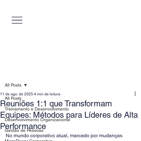
All Posts
11 de ago. de 2025
4 min de leitura
All Posts
Reuniões 1:1 que Transformam
Treinamento e Desenvolvimento
Equipes: Métodos para Líderes de Alta
Desenvolvimento Organizacional
Performance
Gestão de Pessoas
No mundo corporativo atual, marcado por mudanças 
MicroPower Corporativo