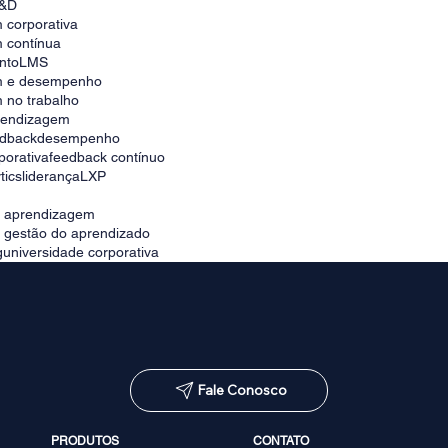
universidade corporativa no Brasil
&D
 corporativa
 contínua
nto
LMS
m e desempenho
 no trabalho
prendizagem
edback
desempenho
porativa
feedback contínuo
tics
liderança
LXP
e aprendizagem
e gestão do aprendizado
g
universidade corporativa
Fale Conosco
PRODUTOS
CONTATO