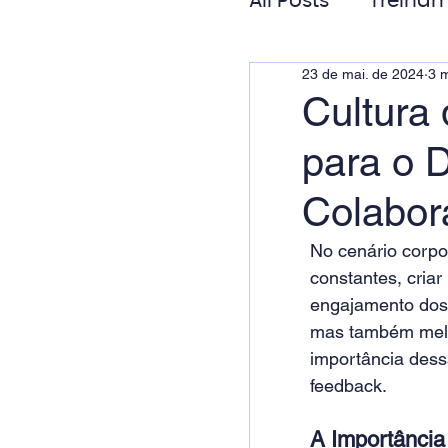
All Posts
Treinam
23 de mai. de 2024
3 m
Gestão de Pess
Cultura
para o 
Responsabilida
Colabor
No cenário corpor
constantes, cria
engajamento dos 
mas também melho
importância dess
feedback. 
A Importância