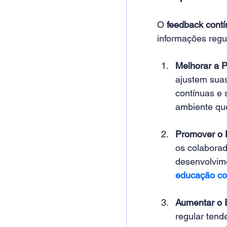
O 
feedback cont
informações regu
Melhorar a 
ajustem suas
contínuas e 
ambiente que
Promover o D
os colaborad
desenvolvime
educação co
Aumentar o 
regular tend