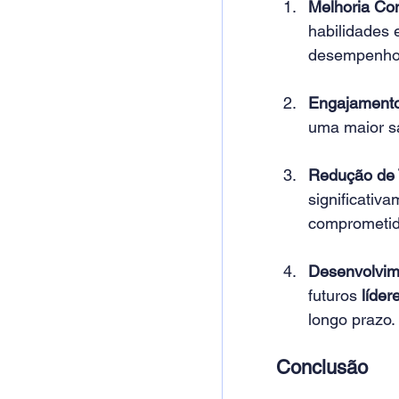
Melhoria Co
habilidades 
desempenho
Engajament
uma maior sa
Redução de 
significativa
comprometid
Desenvolvim
futuros 
líder
longo prazo. 
Conclusão 