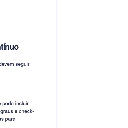
tínuo 
 devem seguir 
 pode incluir 
graus e check-
as para 