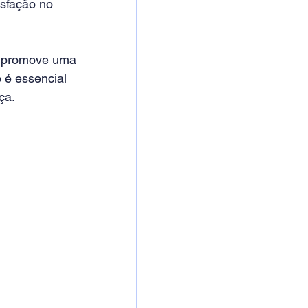
sfação no 
o promove uma 
 é essencial 
ça. 