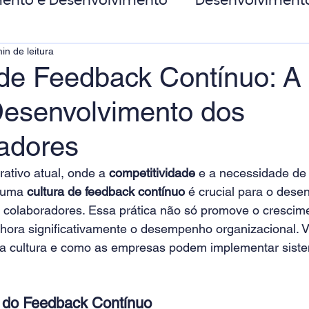
ento e Desenvolvimento
Desenvolviment
in de leitura
oas
MicroPower Corporativo
Transform
 de Feedback Contínuo: A
Desenvolvimento dos
de Social
adores
ativo atual, onde a 
competitividade
 e a necessidade de
r uma
 cultura de feedback contínuo
 é crucial para o dese
colaboradores. Essa prática não só promove o crescimen
ra significativamente o desempenho organizacional. V
a cultura e como as empresas podem implementar siste
 do Feedback Contínuo 