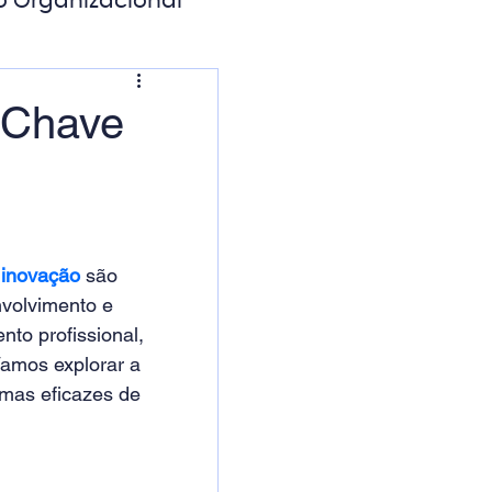
o Organizacional
ação Digital
 Chave
 
inovação
 são 
nvolvimento e 
to profissional, 
amos explorar a 
mas eficazes de 