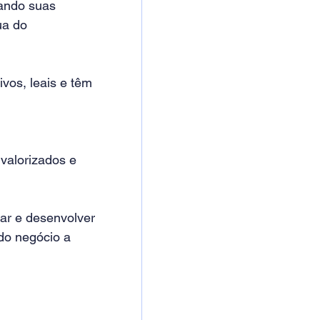
ando suas 
ua do 
vos, leais e têm 
 
valorizados e 
car e desenvolver 
do negócio a 