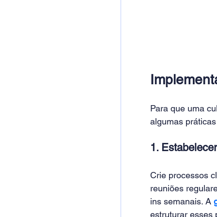
Implement
Para que uma cul
algumas prática
1. Estabelece
Crie processos cl
reuniões regular
ins semanais. A 
estruturar esses 