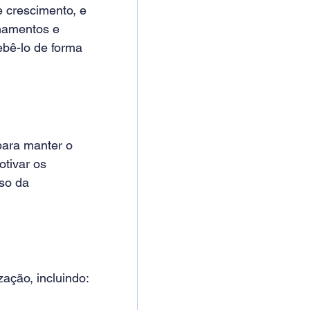
 crescimento, e 
namentos e 
bê-lo de forma 
ara manter o 
tivar os 
so da 
ação, incluindo: 