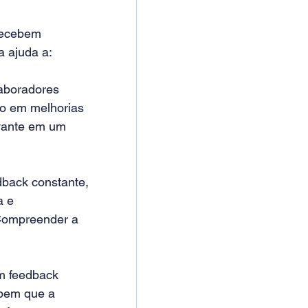
recebem 
 ajuda a: 
aboradores 
o em melhorias 
vante em um 
dback constante, 
a e 
 Compreender a 
m feedback 
ebem que a 