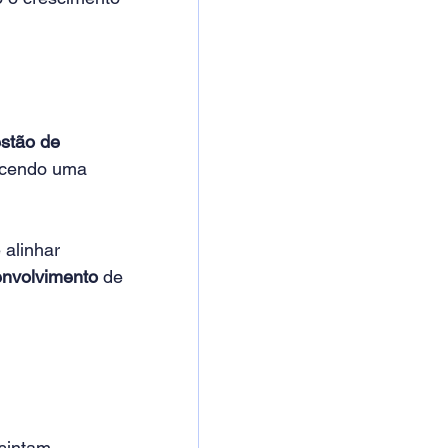
stão de 
ecendo uma 
 alinhar 
envolvimento
 de 
sintam 