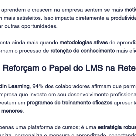
ue aprendem e crescem na empresa sentem-se mais 
moti
m mais satisfeitos. Isso impacta diretamente a 
produtivid
r outras oportunidades.
enta ainda mais quando 
metodologias ativas
 de aprend
tornam o processo de 
retenção de conhecimento
 mais efi
 Reforçam o Papel do LMS na Ret
dIn Learning
, 94% dos colaboradores afirmam que perm
resa que investe em seu desenvolvimento profissional
vestem em 
programas de treinamento eficazes
 apresen
% menores
.
penas uma plataforma de cursos; é uma 
estratégia robu
ganiza, personaliza e mensura o aprendizado, conectand