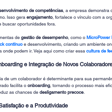
senvolvimento de competências
, a empresa demonstra q
no. Isso gera 
engajamento
, fortalece o vínculo com a or
e buscar oportunidades fora.
amentas de 
gestão de desempenho
, como o 
MicroPower 
ck contínuo
 e desenvolvimento, criando um ambiente o
a onde podem ir. Veja aqui como criar essa 
cultura de f
 Onboarding e Integração de Novos Colaborador
ada de um colaborador é determinante para sua permanê
ado facilita o 
onboarding
, tornando o processo mais efic
reduz as chances de 
desligamento precoce
.
Satisfação e a Produtividade