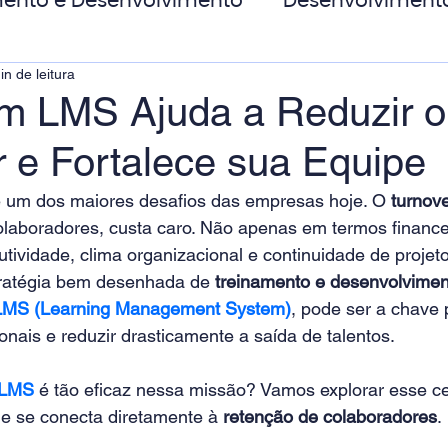
ento e Desenvolvimento
Desenvolviment
in de leitura
oas
MicroPower Corporativo
Transform
 LMS Ajuda a Reduzir o
r e Fortalece sua Equipe
de Social
é um dos maiores desafios das empresas hoje. O 
turnov
colaboradores, custa caro. Não apenas em termos finance
ividade, clima organizacional e continuidade de projeto
ratégia bem desenhada de 
treinamento e desenvolvime
LMS (Learning Management System)
, pode ser a chave 
onais e reduzir drasticamente a saída de talentos.
LMS
 é tão eficaz nessa missão? Vamos explorar esse ce
e se conecta diretamente à 
retenção de colaboradores
.