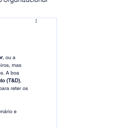
o Organizacional
ação Digital
er
, ou a 
iros, mas 
s. A boa 
nto (T&D)
, 
para reter os 
nário e 