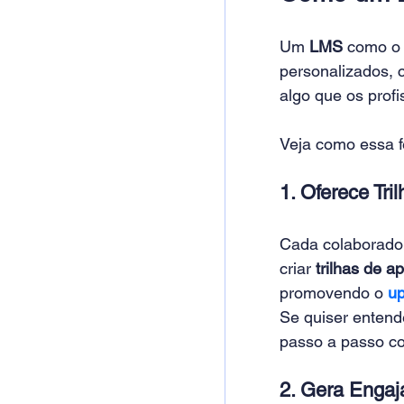
Um 
LMS
 como o
personalizados, 
algo que os prof
Veja como essa f
1. Oferece Tr
Cada colaborador
criar 
trilhas de 
promovendo o
up
Se quiser entend
passo a passo co
2. Gera Engaj