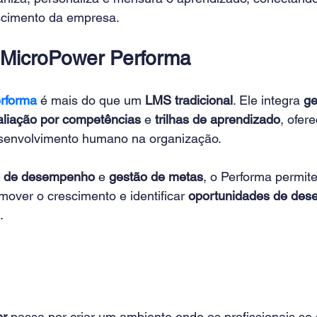
escimento da empresa.
 MicroPower Performa
rforma
 é mais do que um 
LMS tradicional
. Ele integra 
ge
aliação por competências
 e 
trilhas de aprendizado
, ofer
esenvolvimento humano na organização.
o de desempenho
 e 
gestão de metas
, o Performa permite
mover o crescimento e identificar 
oportunidades de des
.
er
 passa por criar um ambiente onde os profissionais se 