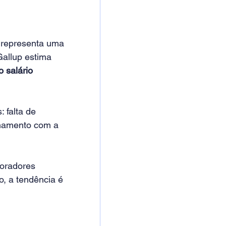
 representa uma 
Gallup estima 
 salário 
 falta de 
nhamento com a 
oradores 
, a tendência é 