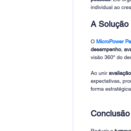
individual ao cr
A Solução
O 
MicroPower Pe
desempenho
, 
av
visão 360º do d
Ao unir 
avaliaçã
expectativas, pro
forma estratégica
Conclusão
Reduzir o 
turnov