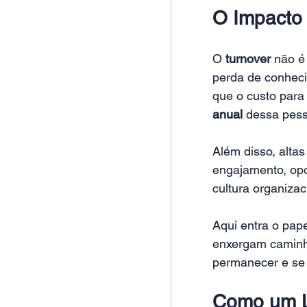
O Impacto
O 
turnover
 não é
perda de conheci
que o custo para 
anual
 dessa pess
Além disso, altas
engajamento, opo
cultura organizac
Aqui entra o pape
enxergam caminho
permanecer e se
Como um L