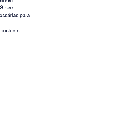
S
 bem 
essárias para 
 custos e 