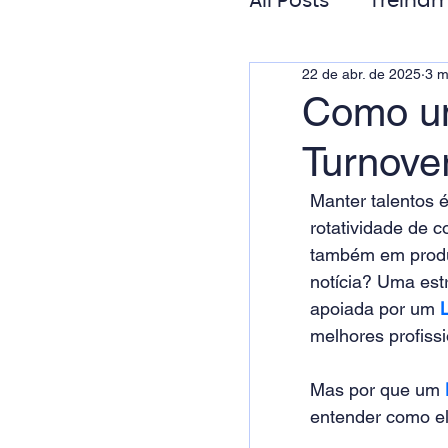
All Posts
Treinam
22 de abr. de 2025
3 m
Gestão de Pess
Como um
Turnove
Responsabilida
Manter talentos 
rotatividade de 
também em produt
notícia? Uma est
apoiada por um
melhores profissi
Mas por que um 
entender como el