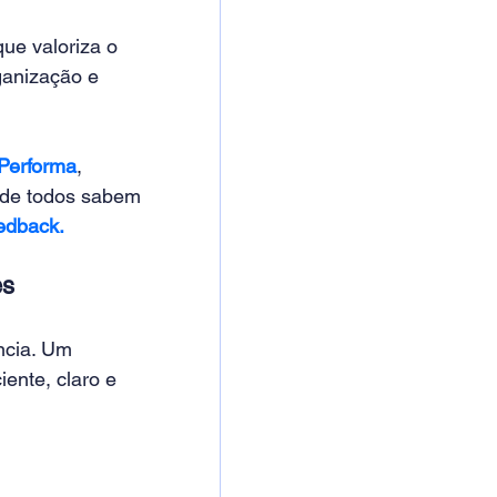
ue valoriza o 
ganização e 
Performa
, 
nde todos sabem 
eedback.
es
ncia. Um 
iente, claro e 