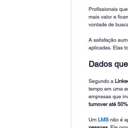
Profissionais q
mais valor e fica
vontade de busca
A satisfação aum
aplicadas. Elas 
Dados que
Segundo a 
Linke
tempo em uma emp
empresas que in
turnover até 50
Um 
LMS
 não é a
pessoas
. Ele or