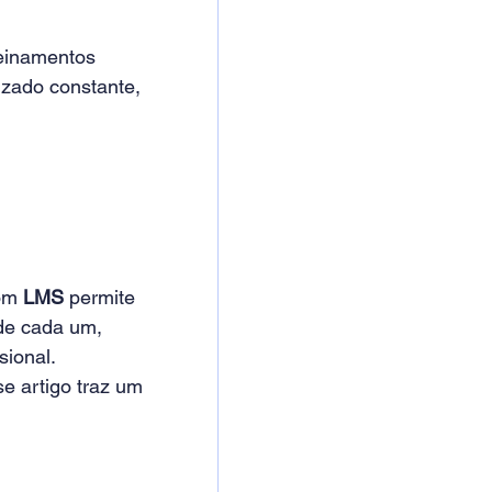
einamentos 
izado constante, 
om 
LMS
 permite 
de cada um, 
sional.
se artigo traz um 