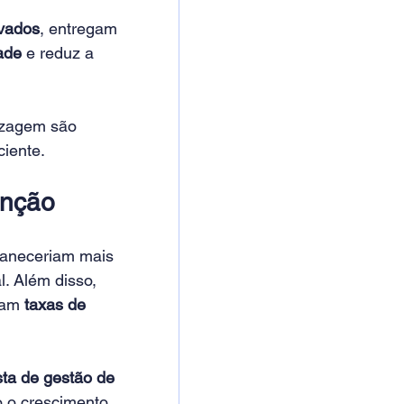
vados
, entregam 
ade
 e reduz a 
izagem são 
ciente. 
enção
aneceriam mais 
. Além disso, 
tam 
taxas de 
sta de gestão de 
o o crescimento 