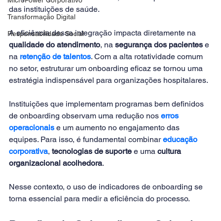
das instituições de saúde. 
Transformação Digital
A eficiência dessa integração impacta diretamente na 
Responsabilidade Social
qualidade do atendimento
, na 
segurança dos pacientes
 e 
na
retenção de talentos
. Com a alta rotatividade comum 
no setor, estruturar um onboarding eficaz se tornou uma 
estratégia indispensável para organizações hospitalares.
Instituições que implementam programas bem definidos 
de onboarding observam uma redução nos 
erros 
operacionais
e um aumento no engajamento das 
equipes. Para isso, é fundamental combinar 
educação 
corporativa
, 
tecnologias de suporte
 e uma 
cultura 
organizacional acolhedora
. 
Nesse contexto, o uso de indicadores de onboarding se 
torna essencial para medir a eficiência do processo.