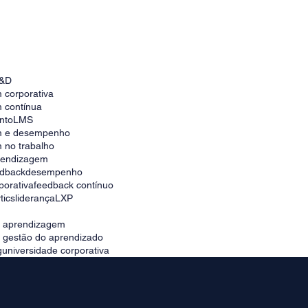
Onboarding de Sucesso: Integre Novos
Colaboradores de Forma Eficiente e
&D
Acelerada
 corporativa
 contínua
nto
LMS
m e desempenho
 no trabalho
prendizagem
edback
desempenho
porativa
feedback contínuo
tics
liderança
LXP
e aprendizagem
e gestão do aprendizado
g
universidade corporativa