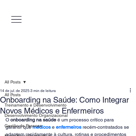
All Posts
14 de jul. de 2025
3 min de leitura
All Posts
Onboarding na Saúde: Como Integrar
Treinamento e Desenvolvimento
Novos Médicos e Enfermeiros
Desenvolvimento Organizacional
O 
onboarding na saúde
 é um processo crítico para 
Gestão de Pessoas
garantir que 
médicos
 e 
enfermeiros
 recém-contratados se 
adaptem rapidamente à cultura, rotinas e procedimentos 
MicroPower Corporativo