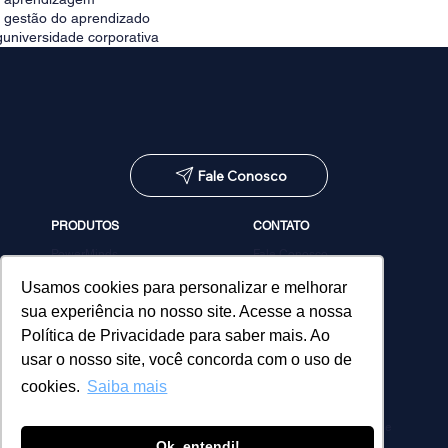
e gestão do aprendizado
g
universidade corporativa
Fale Conosco
PRODUTOS
CONTATO
PowerMinds
Fale Conosco
Performa
Agendar demonstração
Estúdio de Conteúdos
Usamos cookies para personalizar e melhorar
MicroPower Classes
sua experiência no nosso site. Acesse a nossa
Consultoria
Política de Privacidade para saber mais. Ao
usar o nosso site, você concorda com o uso de
cookies.
Saiba mais
Política de Privacidade
Ok, entendi!