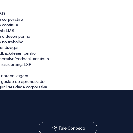
Quais são os benefícios do feedback
contínuo nas empresas?
&D
 corporativa
 contínua
nto
LMS
m e desempenho
 no trabalho
prendizagem
edback
desempenho
porativa
feedback contínuo
tics
liderança
LXP
e aprendizagem
e gestão do aprendizado
g
universidade corporativa
Fale Conosco