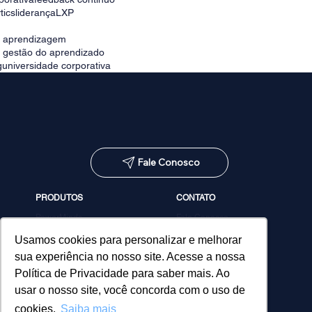
tics
liderança
LXP
e aprendizagem
e gestão do aprendizado
g
universidade corporativa
Fale Conosco
PRODUTOS
CONTATO
PowerMinds
Fale Conosco
Performa
Agendar demonstração
Estúdio de Conteúdos
Usamos cookies para personalizar e melhorar
MicroPower Classes
sua experiência no nosso site. Acesse a nossa
Consultoria
Política de Privacidade para saber mais. Ao
usar o nosso site, você concorda com o uso de
cookies.
Saiba mais