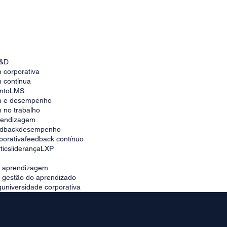
Como escolher a melhor plataforma para
universidade corporativa no Brasil
&D
 corporativa
 contínua
nto
LMS
m e desempenho
 no trabalho
prendizagem
edback
desempenho
porativa
feedback contínuo
tics
liderança
LXP
e aprendizagem
e gestão do aprendizado
g
universidade corporativa