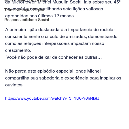
da MicroPower, Michel Musulin Soeltl, fala sobre seu 45º 
aniversário, compartilhando sete lições valiosas 
Transformação Digital
aprendidas nos últimos 12 meses.  
Responsabilidade Social
A primeira lição destacada é a importância de reciclar 
conscientemente o círculo de amizades, demonstrando 
como as relações interpessoais impactam nosso 
crescimento. 
 Você não pode deixar de conhecer as outras…  
Não perca este episódio especial, onde Michel 
compartilha sua sabedoria e experiência para inspirar os 
ouvintes.   
https://www.youtube.com/watch?v=3F1U6-Y6hRk&t