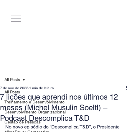
All Posts
7 de nov. de 2023
1 min de leitura
All Posts
7 lições que aprendi nos últimos 12
Treinamento e Desenvolvimento
meses (Michel Musulin Soeltl) –
Desenvolvimento Organizacional
Podcast Descomplica T&D
Gestão de Pessoas
No novo episódio do “Descomplica T&D”, o Presidente 
MicroPower Corporativo