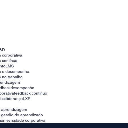
Como escolher a melhor plataforma para
universidade corporativa no Brasil
&D
 corporativa
 contínua
nto
LMS
m e desempenho
 no trabalho
prendizagem
edback
desempenho
porativa
feedback contínuo
tics
liderança
LXP
e aprendizagem
e gestão do aprendizado
g
universidade corporativa