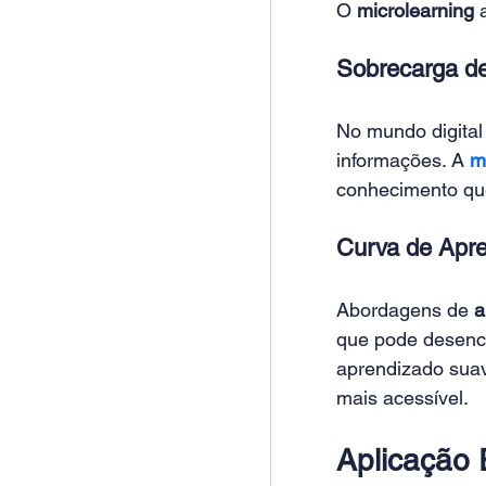
O 
microlearning 
Sobrecarga de
No mundo digita
informações. A 
m
conhecimento que
Curva de Apre
Abordagens de 
a
que pode desencor
aprendizado suav
mais acessível. 
Aplicação 