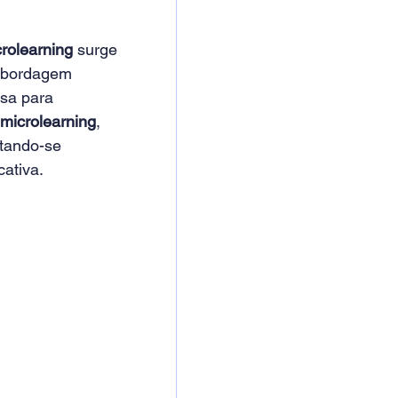
rolearning 
surge 
 abordagem 
osa para 
microlearning
, 
tando-se 
va.        