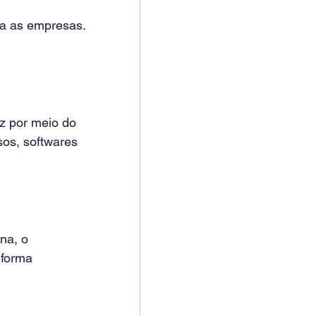
a as empresas. 
z por meio do 
sos, softwares 
na, o 
 forma 