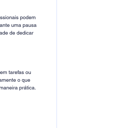
issionais podem 
rante uma pausa 
dade de dedicar 
em tarefas ou 
tamente o que 
aneira prática. 