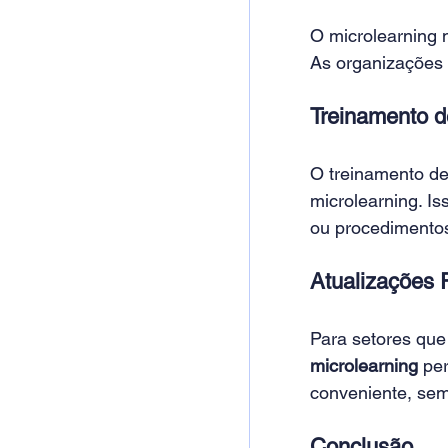
O microlearning 
As organizações 
Treinamento d
O treinamento de
microlearning. Is
ou procedimentos
Atualizações 
Para setores que
microlearning 
per
conveniente, sem
Conclusão