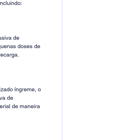
ncluindo:
siva de 
quenas doses de 
ecarga. 
zado íngreme, o 
va de 
rial de maneira 