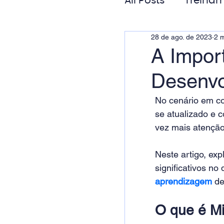
All Posts
Treinam
28 de ago. de 2023
2 m
Gestão de Pess
A Impor
Desenvo
Responsabilida
No cenário em co
se atualizado e c
vez mais atenção
Neste artigo, exp
significativos no
aprendizagem
de
O que é Mi