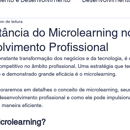
ento e Desenvolvimento
Desenvolviment
in de leitura
oas
MicroPower Corporativo
Transform
tância do Microlearning n
lvimento Profissional
de Social
nstante transformação dos negócios e da tecnologia, é c
ompetitivo no âmbito profissional. Uma estratégia que t
 e demonstrado grande eficácia é o microlearning. 
loraremos em detalhes o conceito de microlearning, seus
 desenvolvimento profissional e como ele pode impulsiona
 maneira eficiente. 
crolearning?