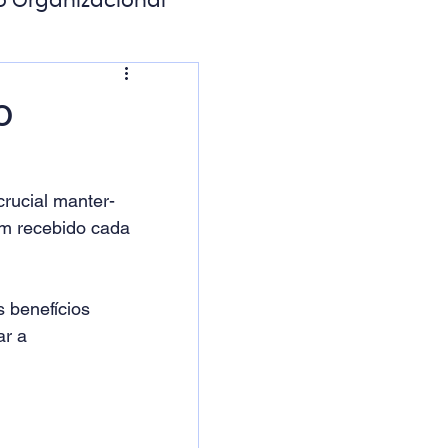
o Organizacional
ação Digital
o
rucial manter-
em recebido cada 
 benefícios 
r a 