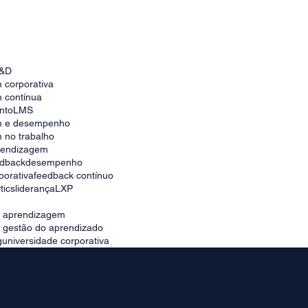
Desenvolvimento de Competências do
Futuro: Preparando-se para o Mundo em
&D
Evolução
 corporativa
 contínua
nto
LMS
m e desempenho
 no trabalho
prendizagem
edback
desempenho
porativa
feedback contínuo
tics
liderança
LXP
e aprendizagem
e gestão do aprendizado
g
universidade corporativa