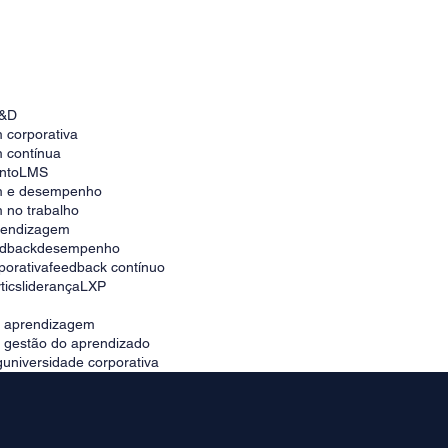
RH Estratégico: utilizando Big Data para
desenvolvimento de talentos
&D
 corporativa
 contínua
nto
LMS
m e desempenho
 no trabalho
prendizagem
edback
desempenho
porativa
feedback contínuo
tics
liderança
LXP
e aprendizagem
e gestão do aprendizado
g
universidade corporativa