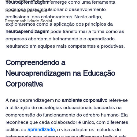
neuroaprendizagem
 emerge como uma ferramenta 
poderosa para impulsionar o desenvolvimento 
Transformação Digital
profissional dos colaboradores. Neste artigo, 
Responsabilidade Social
exploraremos como a aplicação dos princípios da 
neuroaprendizagem 
pode transformar a forma como as 
empresas abordam o treinamento e o aprendizado, 
resultando em equipes mais competentes e produtivas. 
Compreendendo a 
Neuroaprendizagem na Educação 
Corporativa
A neuroaprendizagem no 
ambiente corporativo 
refere-se 
à utilização de estratégias educacionais baseadas na 
compreensão do funcionamento do cérebro humano. Ela 
reconhece que cada colaborador é único, com diferentes 
estilos de 
aprendizado
, e visa adaptar os métodos de 
treinamento para atender a essas diferenças individuais. 