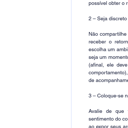
possível obter o 
2 – Seja discreto
Não compartilhe 
receber o retor
escolha um ambie
seja um momento 
(afinal, ele de
comportamento), 
de acompanhame
3 – Coloque-se n
Avalie de que 
sentimento do co
ao expor seus ar