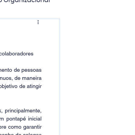
o Organizacional
ação Digital
 colaboradores
mento de pessoas 
nuos, de maneira 
jetivo de atingir 
principalmente, 
 pontapé inicial 
re como garantir 
penho de colegas 