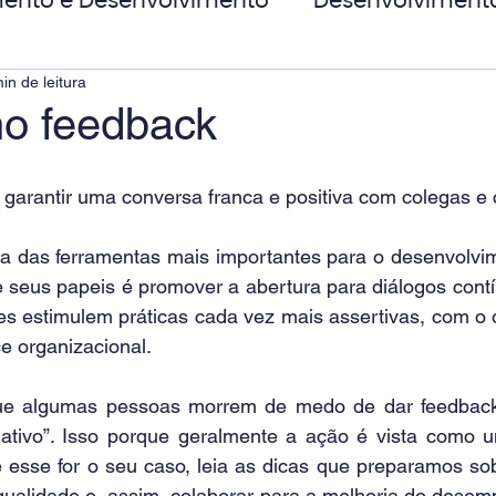
ento e Desenvolvimento
Desenvolviment
in de leitura
oas
MicroPower Corporativo
Transform
no feedback
de Social
 garantir uma conversa franca e positiva com colegas e
 das ferramentas mais importantes para o desenvolvi
 seus papeis é promover a abertura para diálogos contí
s estimulem práticas cada vez mais assertivas, com o ob
e organizacional.
e algumas pessoas morrem de medo de dar feedback, 
gativo”. Isso porque geralmente a ação é vista como um
Se esse for o seu caso, leia as dicas que preparamos sob
ualidade e, assim, colaborar para a melhoria do desem