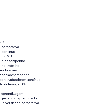
&D
 corporativa
 contínua
nto
LMS
m e desempenho
 no trabalho
prendizagem
edback
desempenho
porativa
feedback contínuo
tics
liderança
LXP
e aprendizagem
e gestão do aprendizado
g
universidade corporativa