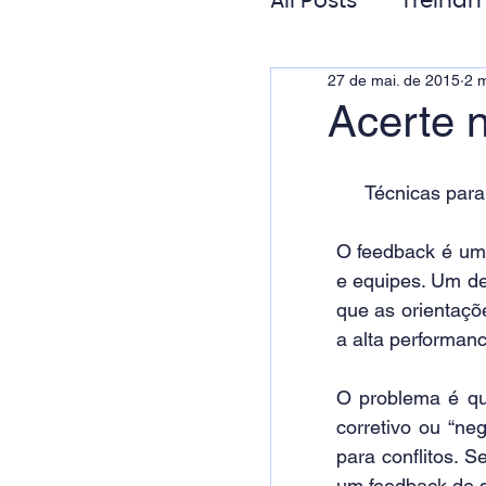
All Posts
Treinam
27 de mai. de 2015
2 m
Gestão de Pess
Acerte 
Responsabilida
Técnicas para
O feedback é uma
e equipes. Um de
que as orientaçõe
a alta performanc
O problema é qu
corretivo ou “ne
para conflitos. 
um feedback de q