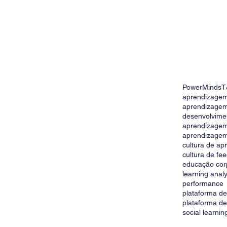
PowerMinds
T
: como aumentar o
aprendizagem
namentos
aprendizagem
desenvolvime
aprendizage
aprendizagem
cultura de a
cultura de fe
educação cor
learning analy
performance
plataforma d
plataforma d
social learnin