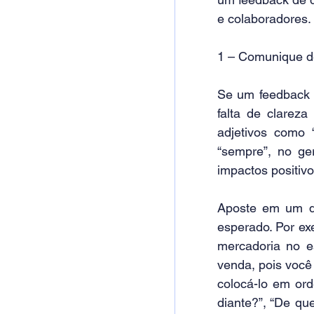
e colaboradores.
1 – Comunique de
Se um feedback 
falta de clarez
adjetivos como 
“sempre”, no ger
impactos positivo
Aposte em um di
esperado. Por ex
mercadoria no es
venda, pois você
colocá-lo em or
diante?”, “De qu