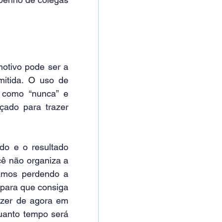
tivo pode ser a 
itida. O uso de 
 como “nunca” e 
çado para trazer 
o e o resultado 
ê não organiza a 
bamos perdendo a 
para que consiga 
zer de agora em 
uanto tempo será 