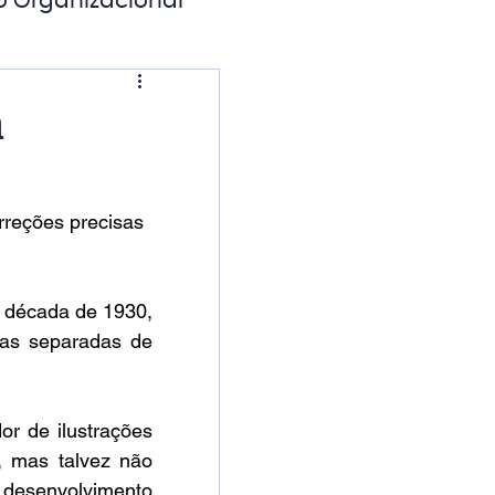
o Organizacional
ação Digital
a
rreções precisas 
a década de 1930, 
as separadas de 
r de ilustrações 
, mas talvez não 
o desenvolvimento 