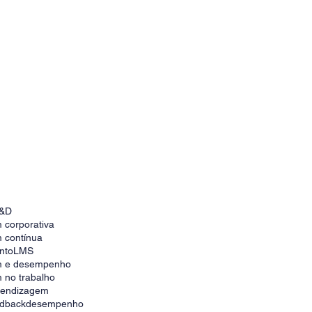
&D
 corporativa
 contínua
nto
LMS
m e desempenho
 no trabalho
prendizagem
edback
desempenho