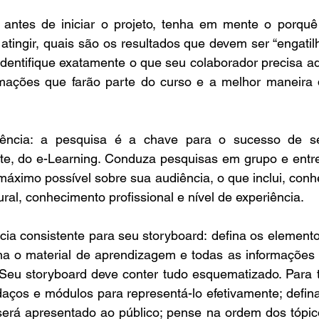
: antes de iniciar o projeto, tenha em mente o porquê
atingir, quais são os resultados que devem ser “engatilh
Identifique exatamente o que seu colaborador precisa adq
rmações que farão parte do curso e a melhor maneira 
ência: a pesquisa é a chave para o sucesso de seu
, do e-Learning. Conduza pesquisas em grupo e entrevi
áximo possível sobre sua audiência, o que inclui, conhe
ural, conhecimento profissional e nível de experiência.
ia consistente para seu storyboard: defina os elemento
na o material de aprendizagem e todas as informações 
Seu storyboard deve conter tudo esquematizado. Para t
ços e módulos para representá-lo efetivamente; defin
erá apresentado ao público; pense na ordem dos tópic