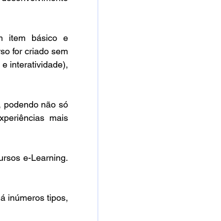
 item básico e 
o for criado sem 
 interatividade), 
, podendo não só 
periências mais 
rsos e-Learning. 
!
 inúmeros tipos, 