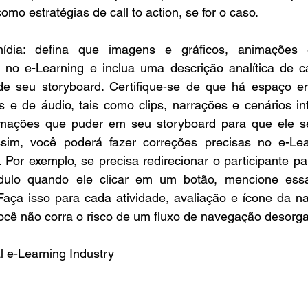
omo estratégias de call to action, se for o caso.  
mídia: defina que imagens e gráficos, animações
 no e-Learning e inclua uma descrição analítica de 
de seu storyboard. Certifique-se de que há espaço em
 e de áudio, tais como clips, narrações e cenários inte
mações que puder em seu storyboard para que ele se
Assim, você poderá fazer correções precisas no e-Lea
 Por exemplo, se precisa redirecionar o participante par
ulo quando ele clicar em um botão, mencione essa
Faça isso para cada atividade, avaliação e ícone da 
ocê não corra o risco de um fluxo de navegação desorga
l e-Learning Industry