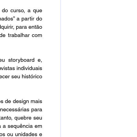
 do curso, a que 
ados” a partir do 
uirir, para então 
de trabalhar com 
 storyboard e, 
stas individuais 
cer seu histórico 
s de design mais 
necessárias para 
anto, quebre seu 
a a sequência em 
os ou unidades e 