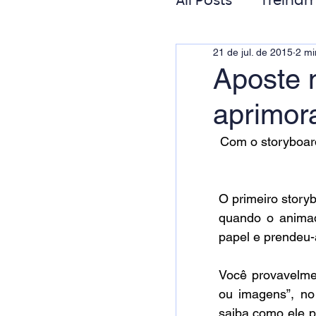
All Posts
Treinam
21 de jul. de 2015
2 mi
Gestão de Pess
Aposte 
aprimor
Responsabilida
Com o storyboard
O primeiro storyb
quando o animad
papel e prendeu-
Você provavelmen
ou imagens”, no 
saiba como ele po