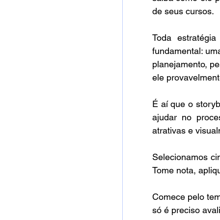
de seus cursos.
Toda estratégi
fundamental: uma
planejamento, pes
ele provavelment
É aí que o story
ajudar no proce
atrativas e visua
Selecionamos cin
Tome nota, apliq
Comece pelo temp
só é preciso aval