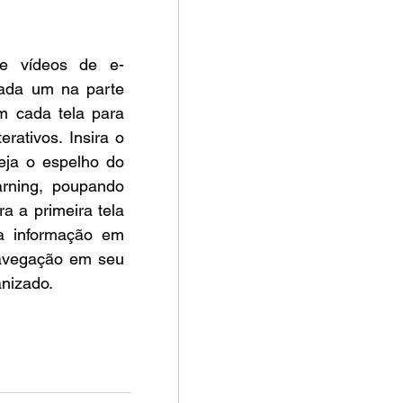
 e vídeos de e-
cada um na parte 
 cada tela para 
rativos. Insira o 
ja o espelho do 
rning, poupando 
a a primeira tela 
 informação em 
navegação em seu 
nizado.