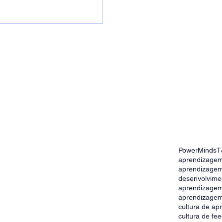
PowerMinds
T
gem: como estimular o
aprendizagem
o nas empresas
aprendizagem
desenvolvime
aprendizage
aprendizagem
cultura de a
cultura de fe