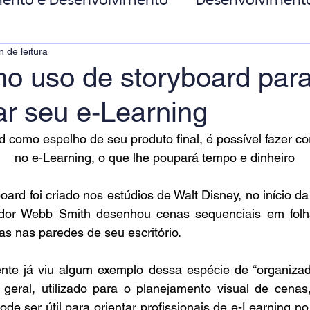
ento e Desenvolvimento
Desenvolviment
n de leitura
oas
MicroPower Corporativo
Transform
no uso de storyboard par
ar seu e-Learning
de Social
 como espelho de seu produto final, é possível fazer co
no e-Learning, o que lhe poupará tempo e dinheiro
oard foi criado nos estúdios de Walt Disney, no início d
or Webb Smith desenhou cenas sequenciais em folh
as nas paredes de seu escritório.
te já viu algum exemplo dessa espécie de “organizado
geral, utilizado para o planejamento visual de cenas
de ser útil para orientar profissionais de e-Learning n