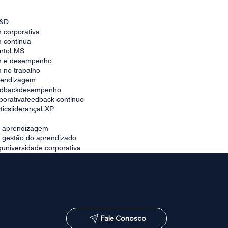
Como escolher a melhor plataforma para
universidade corporativa no Brasil
&D
 corporativa
 contínua
nto
LMS
m e desempenho
 no trabalho
prendizagem
edback
desempenho
porativa
feedback contínuo
tics
liderança
LXP
e aprendizagem
e gestão do aprendizado
g
universidade corporativa
Fale Conosco