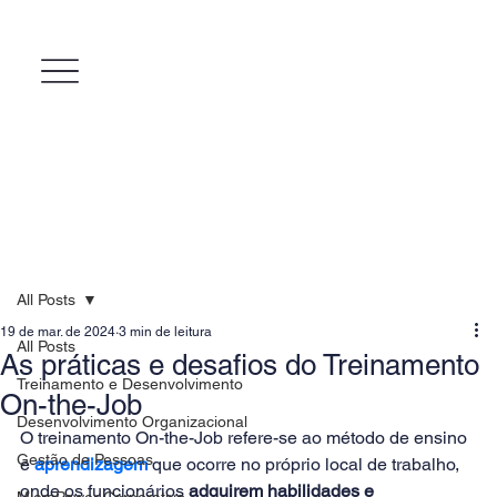
All Posts
19 de mar. de 2024
3 min de leitura
All Posts
As práticas e desafios do Treinamento
Treinamento e Desenvolvimento
On-the-Job
Desenvolvimento Organizacional
O treinamento On-the-Job refere-se ao método de ensino 
Gestão de Pessoas
e 
aprendizagem 
que ocorre no próprio local de trabalho, 
onde os funcionários 
adquirem habilidades e 
MicroPower Corporativo