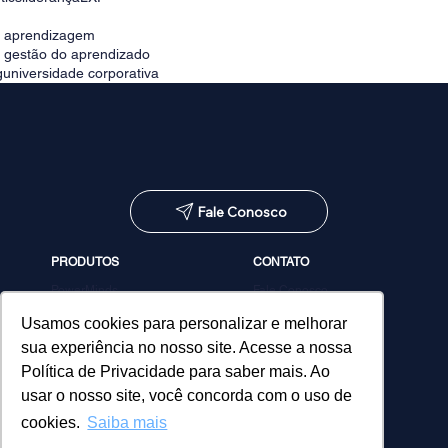
e aprendizagem
e gestão do aprendizado
g
universidade corporativa
Fale Conosco
PRODUTOS
CONTATO
PowerMinds
Fale Conosco
Performa
Agendar demonstração
Estúdio de Conteúdos
Usamos cookies para personalizar e melhorar
MicroPower Classes
sua experiência no nosso site. Acesse a nossa
Consultoria
Política de Privacidade para saber mais. Ao
usar o nosso site, você concorda com o uso de
cookies.
Saiba mais