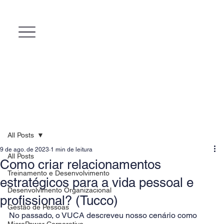
All Posts
9 de ago. de 2023
1 min de leitura
All Posts
Como criar relacionamentos
Treinamento e Desenvolvimento
estratégicos para a vida pessoal e
Desenvolvimento Organizacional
profissional? (Tucco)
Gestão de Pessoas
No passado, o VUCA descreveu nosso cenário como 
MicroPower Corporativo