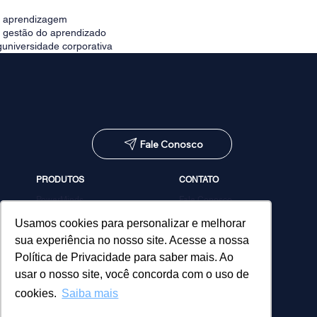
e aprendizagem
e gestão do aprendizado
g
universidade corporativa
Fale Conosco
PRODUTOS
CONTATO
PowerMinds
Fale Conosco
Performa
Agendar demonstração
Estúdio de Conteúdos
Usamos cookies para personalizar e melhorar
MicroPower Classes
sua experiência no nosso site. Acesse a nossa
Consultoria
Política de Privacidade para saber mais. Ao
usar o nosso site, você concorda com o uso de
cookies.
Saiba mais