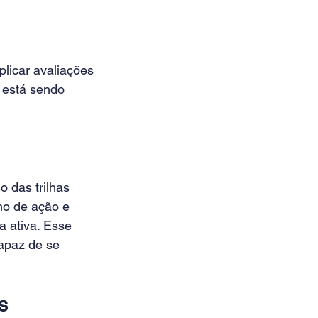
plicar avaliações 
 está sendo 
 das trilhas 
no de ação e 
 ativa. Esse 
capaz de se 
s 