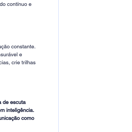
ado contínuo e 
ução constante. 
surável e 
, crie trilhas 
 de escuta 
 inteligência. 
unicação como 