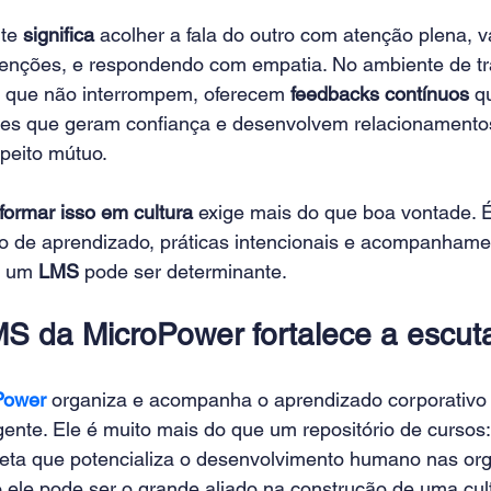
te 
significa 
acolher a fala do outro com atenção plena, v
tenções, e respondendo com empatia. No ambiente de tra
s que não interrompem, oferecem 
feedbacks contínuos
 q
s que geram confiança e desenvolvem relacionamentos 
peito mútuo.
formar isso em cultura
 exige mais do que boa vontade. 
o de aprendizado, práticas intencionais e acompanham
 um 
LMS 
pode ser determinante.
 da MicroPower fortalece a escuta
Power
 organiza e acompanha o aprendizado corporativo 
igente. Ele é muito mais do que um repositório de cursos
eta que potencializa o desenvolvimento humano nas org
 ele pode ser o grande aliado na construção de uma cult