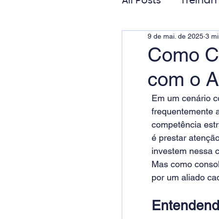
All Posts
Treinam
9 de mai. de 2025
3 mi
Gestão de Pess
Como Cr
com o A
Responsabilida
Em um cenário co
frequentemente a
competência estr
é prestar atençã
investem nessa c
Mas como consoli
por um aliado ca
Entendendo