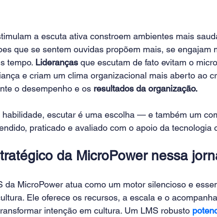
imulam a escuta ativa constroem ambientes mais saudá
pes que se sentem ouvidas propõem mais, se engajam m
 tempo. 
Lideranças 
que escutam de fato evitam o micr
iança e criam um clima organizacional mais aberto ao cr
ente o desempenho e os
 resultados da organização.
 habilidade, escutar é uma escolha — e também um co
ndido, praticado e avaliado com o apoio da tecnologia c
tratégico da MicroPower nessa jor
S da MicroPower atua como um motor silencioso e essen
cultura. Ele oferece os recursos, a escala e o acompanh
transformar intenção em cultura. Um LMS robusto 
potenc