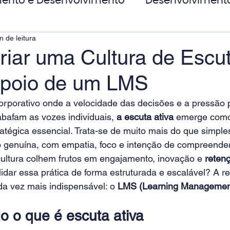
ento e Desenvolvimento
Desenvolviment
n de leitura
oas
MicroPower Corporativo
Transform
iar uma Cultura de Escut
poio de um LMS
de Social
rporativo onde a velocidade das decisões e a pressão p
bafam as vozes individuais, 
a escuta ativa
 emerge com
atégica essencial. Trata-se de muito mais do que simpl
o genuína, com empatia, foco e intenção de compreende
ultura colhem frutos em engajamento, inovação e 
retenç
dar essa prática de forma estruturada e escalável? A r
da vez mais indispensável: o 
LMS (Learning Managemen
 o que é escuta ativa