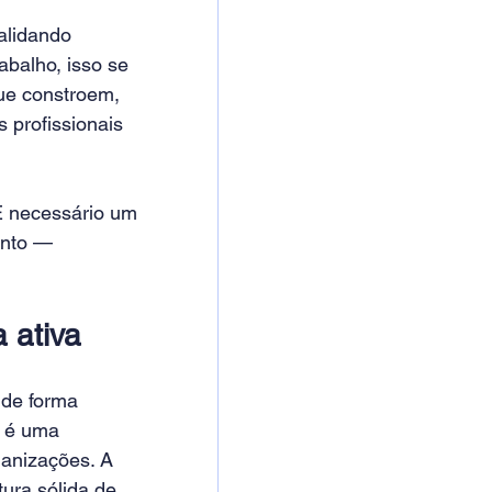
alidando 
balho, isso se 
ue constroem, 
profissionais 
É necessário um 
ento — 
 ativa
de forma 
: é uma 
anizações. A 
ura sólida de 