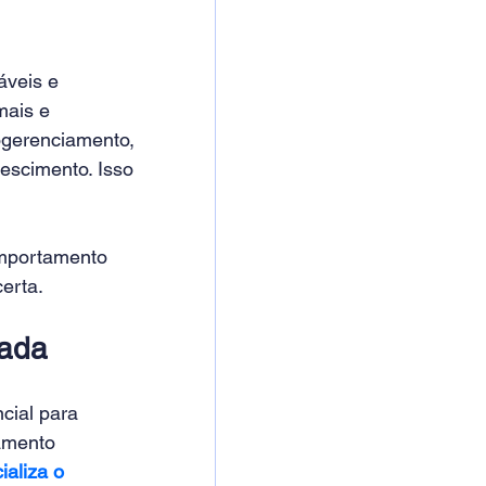
veis e 
ais e 
ogerenciamento, 
escimento. Isso 
mportamento 
erta.
nada
cial para 
amento 
ializa o 