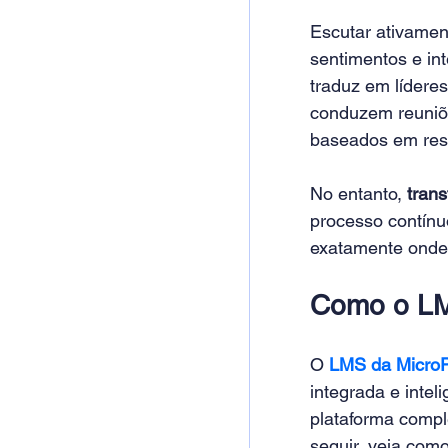
Escutar ativamen
sentimentos e in
traduz em lídere
conduzem reuniõe
baseados em res
No entanto, 
trans
processo contínu
exatamente onde
Como o LMS
O 
LMS da Micro
integrada e intel
plataforma compl
seguir, veja como