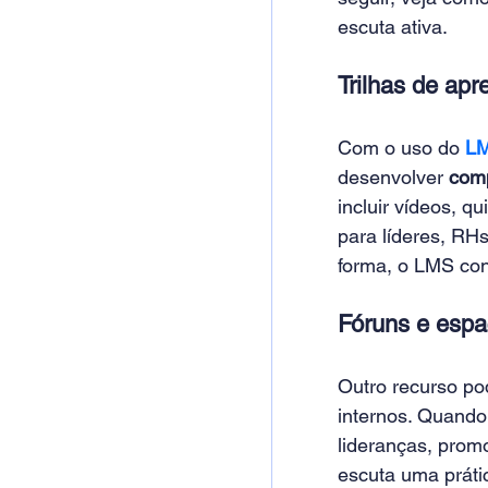
escuta ativa.
Trilhas de ap
Com o uso do 
LM
desenvolver 
comp
incluir vídeos, q
para líderes, RH
forma, o LMS con
Fóruns e espa
Outro recurso po
internos. Quand
lideranças, prom
escuta uma práti