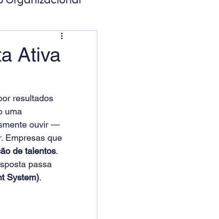
o Organizacional
ação Digital
a Ativa
or resultados 
o uma 
esmente ouvir — 
r. Empresas que 
ão de talentos
. 
esposta passa 
t System)
.