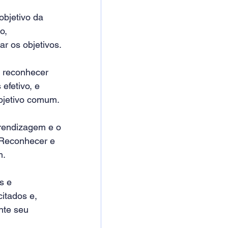
bjetivo da 
o, 
 os objetivos.
a reconhecer 
efetivo, e 
bjetivo comum.
rendizagem e o 
Reconhecer e 
. 
s e 
itados e, 
nte seu 