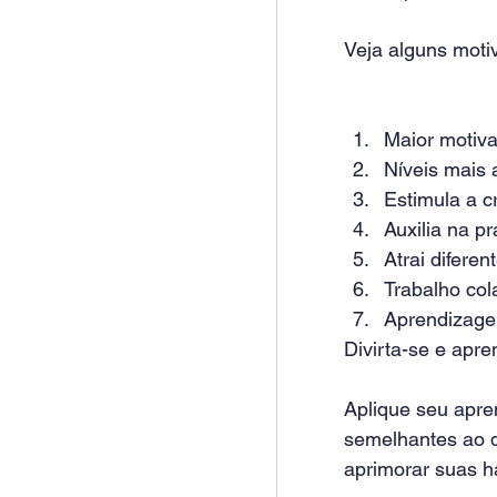
Veja alguns moti
Maior motiva
Níveis mais 
Estimula a cr
Auxilia na p
Atrai difere
Trabalho col
Aprendizage
Divirta-se e apr
Aplique seu apre
semelhantes ao qu
aprimorar suas h