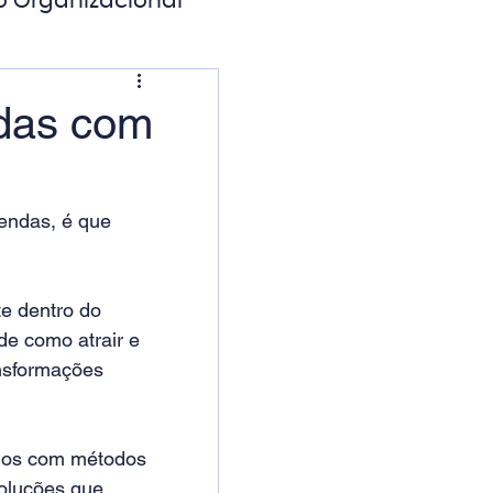
o Organizacional
ação Digital
ndas com
endas, é que 
e dentro do 
e como atrair e 
nsformações 
unos com métodos 
soluções que 