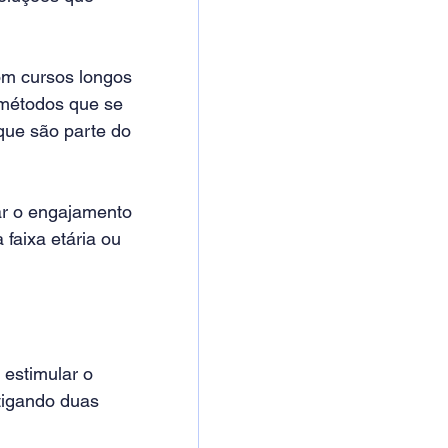
om cursos longos 
 métodos que se 
ue são parte do 
ar o engajamento 
faixa etária ou 
estimular o 
tigando duas 