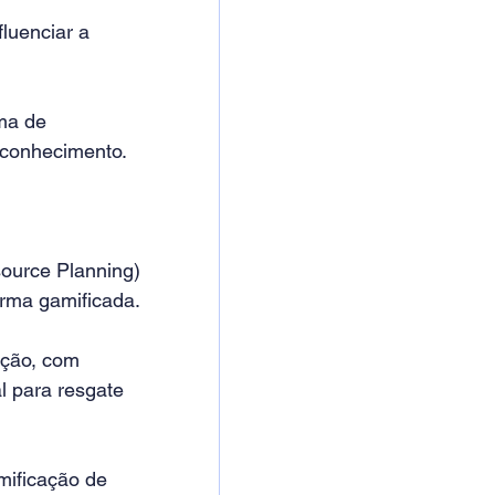
luenciar a 
ma de 
 conhecimento.
ource Planning) 
orma gamificada.
ação, com 
l para resgate 
ificação de 