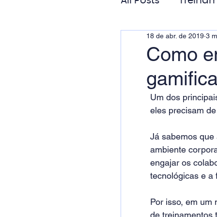
All Posts
Treinam
18 de abr. de 2019
3 m
Gestão de Pess
Como en
gamific
Responsabilida
Um dos principai
eles precisam de
Já sabemos que a
ambiente corpora
engajar os colab
tecnológicas e a
Por isso, em um 
de treinamentos t