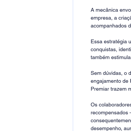
A mecânica envol
empresa, a criaç
acompanhados de 
Essa estratégia u
conquistas, ident
também estimular
Sem dúvidas, o d
engajamento de 
Premiar trazem m
Os colaboradore
recompensados – 
consequentemente
desempenho, aume