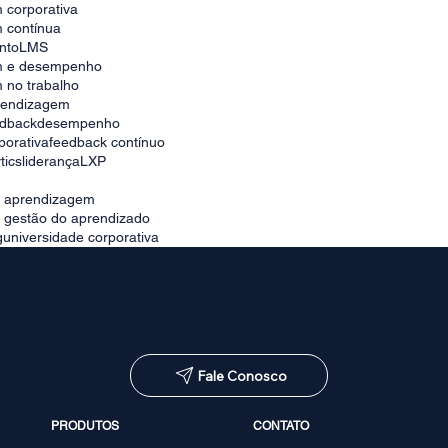
 corporativa
 contínua
nto
LMS
m e desempenho
 no trabalho
prendizagem
edback
desempenho
porativa
feedback contínuo
tics
liderança
LXP
e aprendizagem
e gestão do aprendizado
g
universidade corporativa
Fale Conosco
PRODUTOS
CONTATO