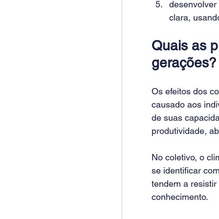
desenvolver 
clara, usando
Quais as p
gerações?
Os efeitos dos c
causado aos indiv
de suas capacida
produtividade, a
No coletivo, o c
se identificar co
tendem a resisti
conhecimento.