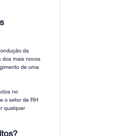
s 
condução da 
s dos mais novos 
rgimento de uma 
ctos no 
e o setor de RH 
r qualquer 
itos? 