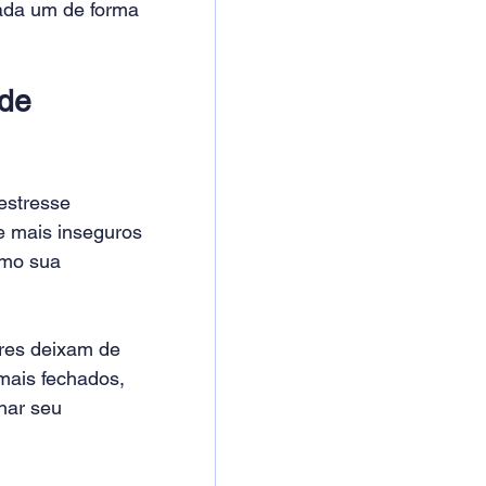
ada um de forma 
de 
estresse 
 e mais inseguros 
omo sua 
ores deixam de 
mais fechados, 
har seu 