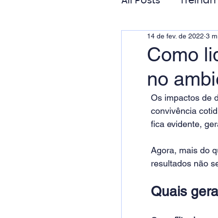
All Posts
Treinam
14 de fev. de 2022
3 mi
Gestão de Pess
Como li
no ambi
Responsabilida
Os impactos de d
convivência cotid
fica evidente, ger
Agora, mais do q
resultados não se
Quais gera