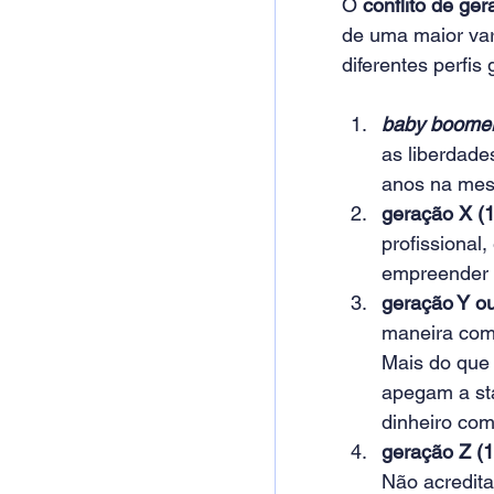
O 
conflito de ge
de uma maior va
diferentes perfis 
baby boome
as liberdade
anos na mes
geração X (
profissional
empreender 
geração Y ou
maneira com
Mais do que 
apegam a sta
dinheiro com
geração Z
 (
Não acredit