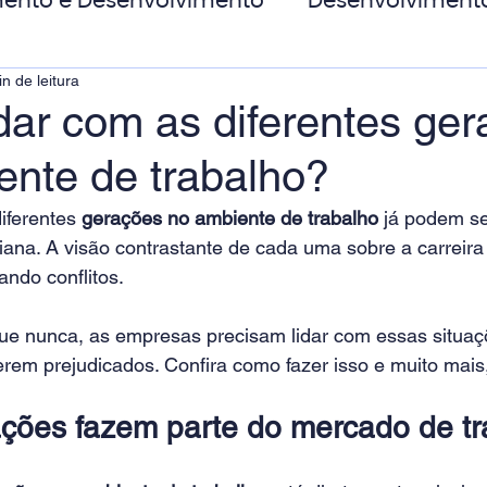
ento e Desenvolvimento
Desenvolviment
n de leitura
oas
MicroPower Corporativo
Transform
dar com as diferentes ge
ente de trabalho?
de Social
iferentes 
gerações no ambiente de trabalho 
já podem se
iana. A visão contrastante de cada uma sobre a carreira 
ando conflitos.
ue nunca, as empresas precisam lidar com essas situaç
rem prejudicados. Confira como fazer isso e muito mais,
ções fazem parte do mercado de t