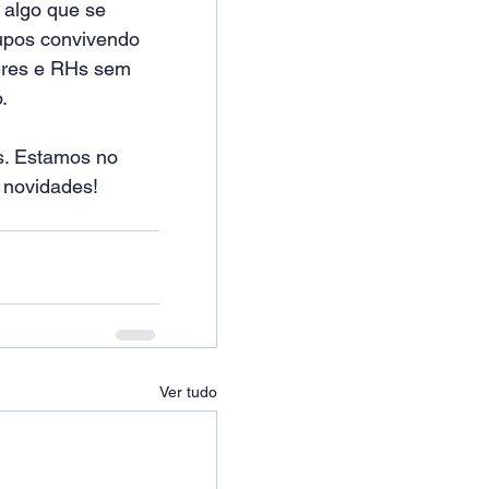
 algo que se 
rupos convivendo 
eres e RHs sem 
.
s. Estamos no
ovidades!        
Ver tudo