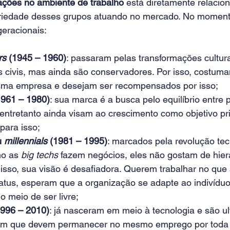
rações no ambiente de trabalho
 está diretamente relacio
riedade desses grupos atuando no mercado. No momento
geracionais:
rs
 (1945 – 1960)
: passaram pelas transformações cultur
s civis, mas ainda são conservadores. Por isso, costuma
ma empresa e desejam ser recompensados por isso;
1961 – 1980)
: sua marca é a busca pelo equilíbrio entre 
, entretanto ainda visam ao crescimento como objetivo pr
para isso;
 
millennials 
(1981 – 1995)
: marcados pela revolução tec
o as 
big techs
 fazem negócios, eles não gostam de hiera
isso, sua visão é desafiadora. Querem trabalhar no qu
tus, esperam que a organização se adapte ao indivíduo
o meio de ser livre;
1996 – 2010)
: já nasceram em meio à tecnologia e são ul
am que devem permanecer no mesmo emprego por toda a