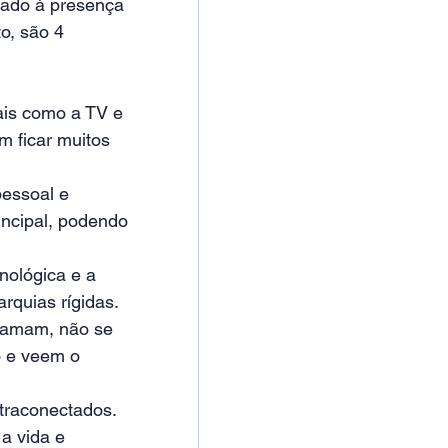
nado à presença 
, são 4 
ais como a TV e 
m ficar muitos 
pessoal e 
incipal, podendo 
nológica e a 
rquias rígidas. 
e amam, não se 
 e veem o 
traconectados. 
 vida e 