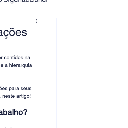
o Organizacional
ação Digital
rações
r sentidos na 
e a hierarquia 
ões para seus 
 neste artigo!
rabalho?