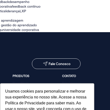
edback
desempenho
porativa
feedback contínuo
tics
liderança
LXP
e aprendizagem
e gestão do aprendizado
g
universidade corporativa
Fale Conosco
PRODUTOS
CONTATO
PowerMinds
Fale Conosco
Performa
Agendar demonstração
Estúdio de Conteúdos
Usamos cookies para personalizar e melhorar
MicroPower Classes
sua experiência no nosso site. Acesse a nossa
Consultoria
Política de Privacidade para saber mais. Ao
usar o nosso site, você concorda com o uso de