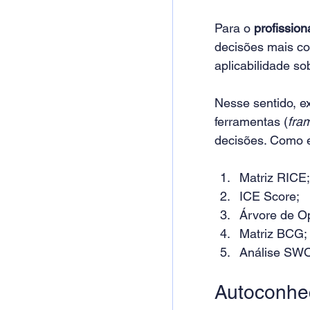
Para o 
profission
decisões mais con
aplicabilidade sob
Nesse sentido, e
ferramentas (
fra
decisões. Como e
Matriz RICE;
ICE Score;
Árvore de O
Matriz BCG;
Análise SWO
Autoconhe