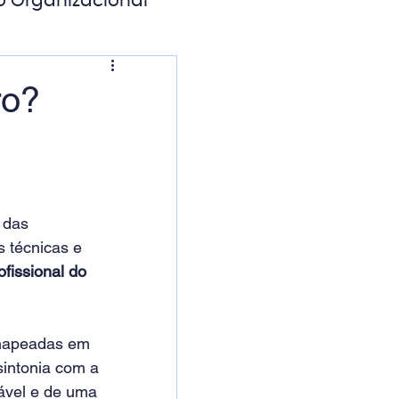
o Organizacional
ação Digital
ro?
 das 
 técnicas e 
ofissional do 
 mapeadas em 
sintonia com a 
ável e de uma 