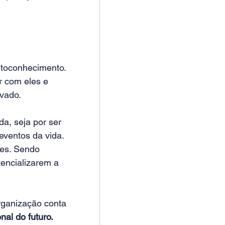
utoconhecimento. 
r com eles e 
vado.
a, seja por ser 
eventos da vida.
es. Sendo 
encializarem a 
rganização conta 
onal do futuro.