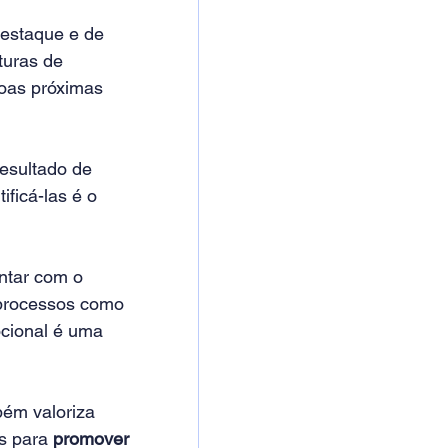
estaque e de 
turas de 
oas próximas 
esultado de 
ficá-las é o 
ntar com o 
 processos como 
cional é uma 
ém valoriza 
s para 
promover 