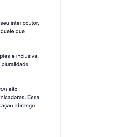
eu interlocutor, 
quele que 
es e inclusiva. 
 pluralidade 
ort 
são 
nicadores. Essa 
cação abrange 