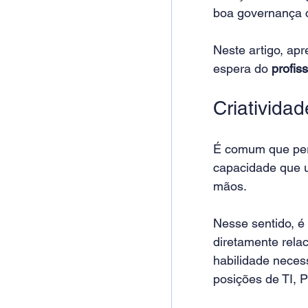
boa governança c
Neste artigo, ap
espera do 
profiss
Criatividad
É comum que perc
capacidade que u
mãos.
Nesse sentido, é
diretamente rela
habilidade neces
posições de TI, P