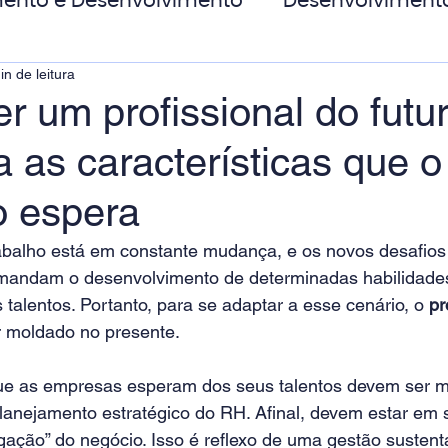
ento e Desenvolvimento
Desenvolviment
in de leitura
oas
MicroPower Corporativo
Transform
r um profissional do futu
 as características que o
de Social
 espera
balho está em constante mudança, e os novos desafios
andam o desenvolvimento de determinadas habilidades
 talentos. Portanto, para se adaptar a esse cenário, o 
pr
r moldado no presente.
que as empresas esperam dos seus talentos devem ser
lanejamento estratégico do RH. Afinal, devem estar em 
gação” do negócio. Isso é reflexo de uma gestão sustent