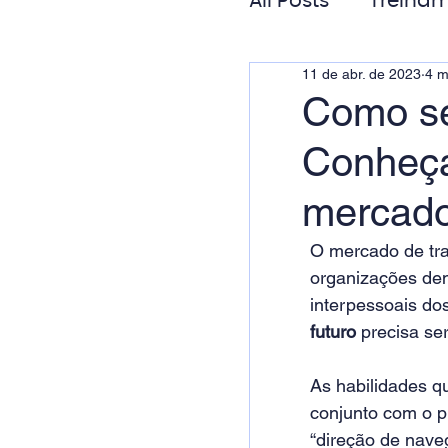
All Posts
Treinam
11 de abr. de 2023
4 m
Gestão de Pess
Como se
Conheça
Responsabilida
mercado
O mercado de tra
organizações dem
interpessoais dos
futuro
 precisa se
As habilidades 
conjunto com o p
“direção de nave