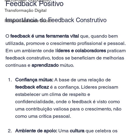
Feedback Positivo 
Transformação Digital
Importância do Feedback Construtivo 
Responsabilidade Social
O 
feedback é uma ferramenta vital 
que, quando bem 
utilizada, promove o crescimento profissional e pessoal. 
Em um ambiente onde l
íderes e colaboradores
 praticam 
feedback construtivo, todos se beneficiam de melhorias 
contínuas e 
aprendizado
 mútuo. 
Confiança mútua:
 A base de uma relação de 
feedback eficaz
 é a confiança. Líderes precisam 
estabelecer um clima de respeito e 
confidencialidade, onde o feedback é visto como 
uma contribuição valiosa para o crescimento, não 
como uma crítica pessoal. 
Ambiente de apoio:
 Uma 
cultura
 que celebra os 