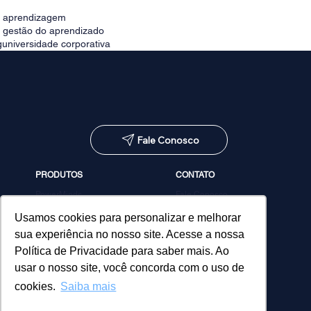
e aprendizagem
e gestão do aprendizado
g
universidade corporativa
Fale Conosco
PRODUTOS
CONTATO
PowerMinds
Fale Conosco
Performa
Agendar demonstração
Estúdio de Conteúdos
Usamos cookies para personalizar e melhorar
MicroPower Classes
sua experiência no nosso site. Acesse a nossa
Consultoria
Política de Privacidade para saber mais. Ao
usar o nosso site, você concorda com o uso de
cookies.
Saiba mais