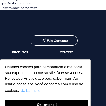
e gestão do aprendizado
g
universidade corporativa
Fale Conosco
PRODUTOS
CONTATO
PowerMinds
Fale Conosco
Performa
Agendar demonstração
Estúdio de Conteúdos
Usamos cookies para personalizar e melhorar
MicroPower Classes
sua experiência no nosso site. Acesse a nossa
Consultoria
Política de Privacidade para saber mais. Ao
usar o nosso site, você concorda com o uso de
cookies.
Saiba mais
Política de Privacidade
Ok, entendi!
© 2026 MicroPower. Todos os direitos reservados