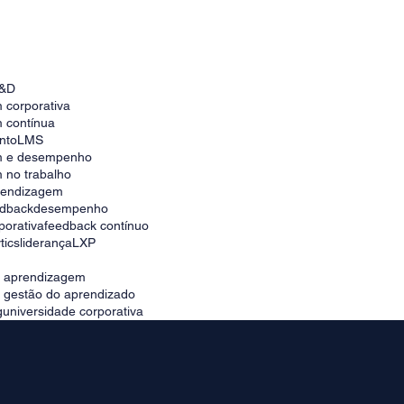
Como escolher a melhor plataforma para
universidade corporativa no Brasil
&D
 corporativa
 contínua
nto
LMS
m e desempenho
 no trabalho
prendizagem
edback
desempenho
porativa
feedback contínuo
tics
liderança
LXP
e aprendizagem
e gestão do aprendizado
g
universidade corporativa