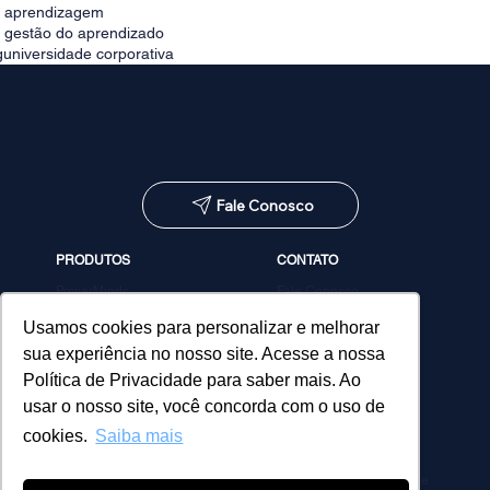
e aprendizagem
e gestão do aprendizado
g
universidade corporativa
Fale Conosco
PRODUTOS
CONTATO
PowerMinds
Fale Conosco
Performa
Agendar demonstração
Estúdio de Conteúdos
Usamos cookies para personalizar e melhorar
MicroPower Classes
sua experiência no nosso site. Acesse a nossa
Consultoria
Política de Privacidade para saber mais. Ao
usar o nosso site, você concorda com o uso de
cookies.
Saiba mais
Política de Privacidade