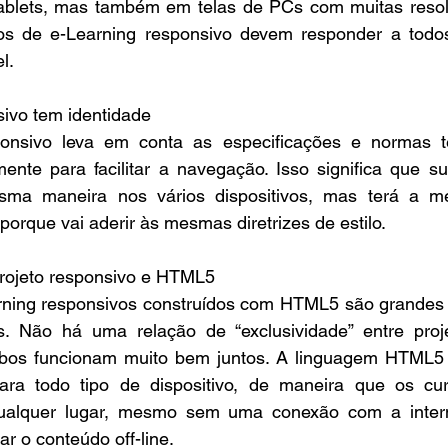
blets, mas também em telas de PCs com muitas resolu
os de e-Learning responsivo devem responder a todos 
l.
sivo tem identidade
onsivo leva em conta as especificações e normas t
amente para facilitar a navegação. Isso significa que su
ma maneira nos vários dispositivos, mas terá a me
 porque vai aderir às mesmas diretrizes de estilo.
projeto responsivo e HTML5
ning responsivos construídos com HTML5 são grandes fa
s. Não há uma relação de “exclusividade” entre proje
s funcionam muito bem juntos. A linguagem HTML5 a
ara todo tipo de dispositivo, de maneira que os cu
alquer lugar, mesmo sem uma conexão com a interne
r o conteúdo off-line.