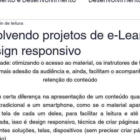
ento e Desenvolvimento
Desenvolviment
in de leitura
oas
MicroPower Corporativo
Transform
lvendo projetos de e-Lea
ign responsivo
de Social
ade: otimizando o acesso ao material, os instrutores de 
ais adesão da audiência e, ainda, facilitam o acompan
retenção do conteúdo
u certa diferença na apresentação de um conteúdo qua
radicional e um smartphone, como se o material apar
tela de cada um deles, para facilitar a leitura e até
cada, isso é design responsivo, técnica de criar páginas
tes soluções, telas, dispositivos (sem precisar criar pá
o). 