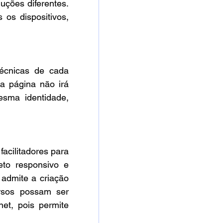
ções diferentes. 
os dispositivos, 
écnicas de cada 
a página não irá 
sma identidade, 
cilitadores para 
to responsivo e 
dmite a criação 
rsos possam ser 
t, pois permite 