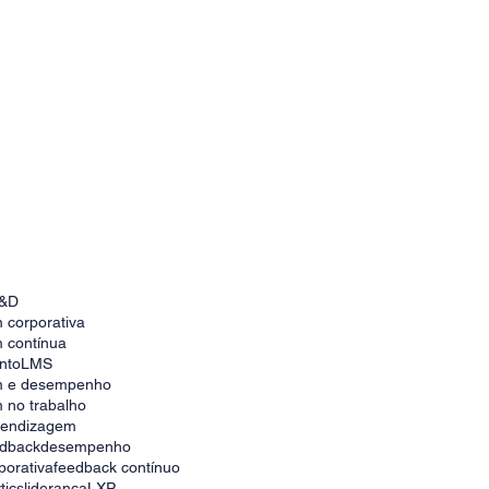
&D
 corporativa
 contínua
nto
LMS
m e desempenho
 no trabalho
prendizagem
edback
desempenho
porativa
feedback contínuo
tics
liderança
LXP