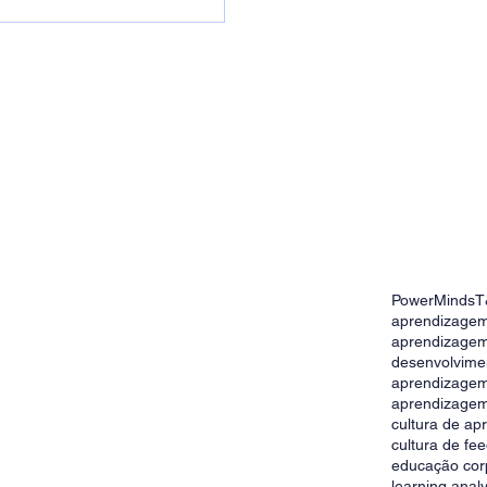
PowerMinds
T
o de equipes
aprendizagem
ronizar conhecimento
aprendizagem
desenvolvime
aprendizage
aprendizagem
cultura de a
cultura de fe
educação cor
learning analy