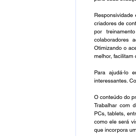
Responsividade é
criadores de con
por treinamen
colaboradores a
Otimizando o ace
melhor, facilita
Para ajudá-lo e
interessantes. Co
O conteúdo do p
Trabalhar com d
PCs, tablets, en
como ele será vis
que incorpora um