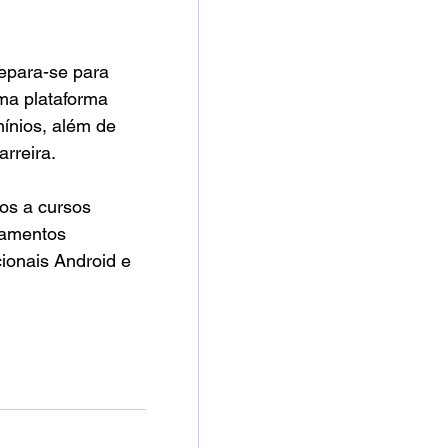
epara-se para 
ma plataforma 
mínios, além de 
rreira. 
os a cursos 
namentos 
ionais Android e 