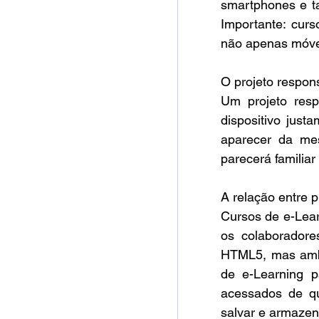
smartphones e ta
Importante: curs
não apenas móve
O projeto respon
Um projeto resp
dispositivo just
aparecer da mes
parecerá familiar
A relação entre 
Cursos de e-Lear
os colaboradore
HTML5, mas ambo
de e-Learning p
acessados de qu
salvar e armazena