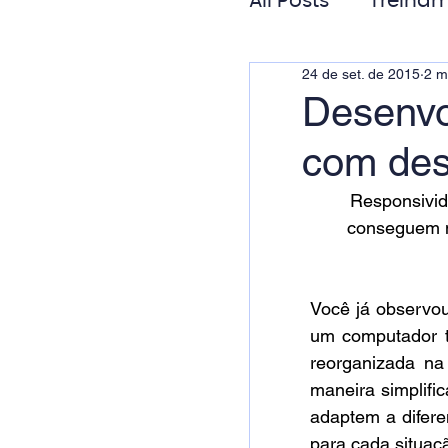
All Posts
Treinam
24 de set. de 2015
2 m
Gestão de Pess
Desenvo
com des
Responsabilida
Responsivid
conseguem m
Você já observo
um computador t
reorganizada na 
maneira simplifi
adaptem a diferen
para cada situaçã